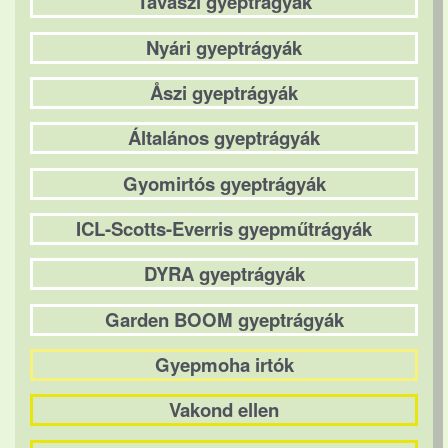
Tavaszi gyeptrágyák
Nyári gyeptrágyák
Åszi gyeptrágyák
Általános gyeptrágyák
Gyomirtós gyeptrágyák
ICL-Scotts-Everris gyepműtrágyák
DYRA gyeptrágyák
Garden BOOM gyeptrágyák
Gyepmoha irtók
Vakond ellen