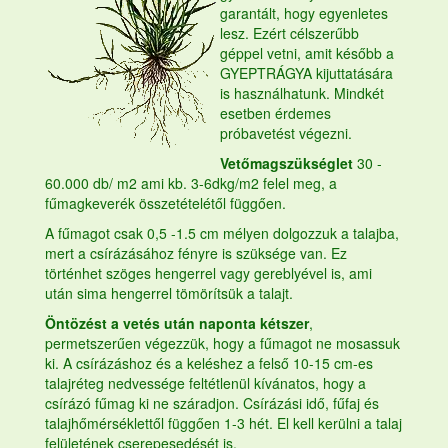
garantált, hogy egyenletes
lesz. Ezért célszerűbb
géppel vetni, amit később a
GYEPTRÁGYA
kijuttatására
is használhatunk. Mindkét
esetben érdemes
próbavetést végezni.
Vetőmagszükséglet
30 -
60.000 db/ m2 ami kb. 3-6dkg/m2 felel meg, a
fűmagkeverék összetételétől függően.
A fűmagot csak 0,5 -1.5 cm mélyen dolgozzuk a talajba,
mert a csírázásához fényre is szüksége van. Ez
történhet szöges hengerrel vagy gereblyével is, ami
után sima hengerrel tömörítsük a talajt.
Öntözést a vetés után naponta kétszer
,
permetszerűen végezzük, hogy a fűmagot ne mosassuk
ki. A csírázáshoz és a keléshez a felső 10-15 cm-es
talajréteg nedvessége feltétlenül kívánatos, hogy a
csírázó
fűmag
ki ne száradjon. Csírázási idő, fűfaj és
talajhőmérséklettől függően 1-3 hét. El kell kerülni a talaj
felületének cserepesedését is.