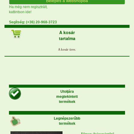
Belépés a webshopba
Ha még nem regisztrált,
kattintson ide!
Segítség: (+36) 20-968-3723
A kosár
tartalma
Utoljára
megtekintett
termékek
Legnépszerűbb
termékek
Fűmag: Szárazságtűrő