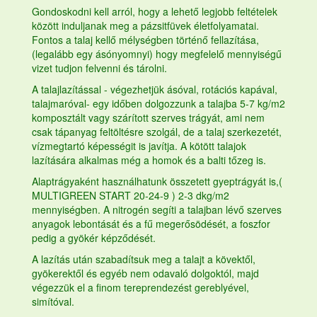
Gondoskodni kell arról, hogy a lehető legjobb feltételek
között induljanak meg a pázsitfüvek életfolyamatai.
Fontos a talaj kellő mélységben történő fellazítása,
(legalább egy ásónyomnyi) hogy megfelelő mennyiségű
vizet tudjon felvenni és tárolni.
A talajlazítással - végezhetjük ásóval, rotációs kapával,
talajmaróval- egy időben dolgozzunk a talajba 5-7 kg/m2
komposztált vagy szárított szerves trágyát, ami nem
csak tápanyag feltöltésre szolgál, de a talaj szerkezetét,
vízmegtartó képességit is javítja. A kötött talajok
lazítására alkalmas még a homok és a balti tőzeg is.
Alaptrágyaként használhatunk összetett
gyeptrágyát
is,(
MULTIGREEN START 20-24-9 ) 2-3 dkg/m2
mennyiségben. A nitrogén segíti a talajban lévő szerves
anyagok lebontását és a fű megerősödését, a foszfor
pedig a gyökér képződését.
A lazítás után szabadítsuk meg a talajt a kövektől,
gyökerektől és egyéb nem odavaló dolgoktól, majd
végezzük el a finom tereprendezést gereblyével,
simítóval.