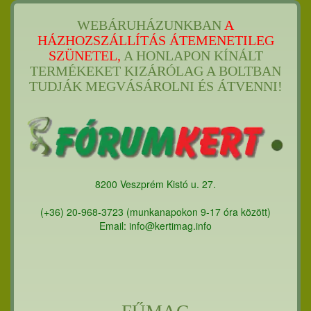
WEBÁRUHÁZUNKBAN
A
HÁZHOZSZÁLLÍTÁS ÁTEMENETILEG
SZÜNETEL,
A HONLAPON KÍNÁLT
TERMÉKEKET KIZÁRÓLAG A BOLTBAN
TUDJÁK MEGVÁSÁROLNI ÉS ÁTVENNI!
8200 Veszprém Kistó u. 27.
(+36) 20-968-3723 (munkanapokon 9-17 óra között)
Email: info@kertimag.info