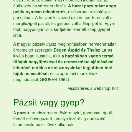
építkezés és városrendezés.
A hazai pázsitokat angol
példa nyomán telepítették
, elsősorban a kastélyok
parkjaiban. A huszadik század elején már híres volt a
margitszigeti pázsit, és gyepes volt a Népliget is. Egyre
több nagypolgári villa kertjében lehetett szép gyepet
látni.
A magyar pázsitkultusz megindításában hervadhatatlan
érdemeket szereztek
Dégen Árpád és Theisz Lajos
kiváló botanikusaink, akik
a hazánkban vadon termő
fűfajok begyűjtésével és termesztésre ajánlásával
lehetővé tették a mi viszonyainkat legjobban bíró
fajok nemesítését
és szaporítási munkáinak
megindulását(GRUBER 1964)
visszatérés a webshop-hoz
Pázsit vagy gyep?
A
pázsit
: rendszeresen rövidre nyírt, gondosan ápolt,
tömött szőnyegszerű, amelye kizárólag aprószálú,
finomlevelű pázsitfüvek alkotnak.