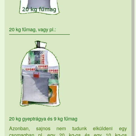
20 kg fűmag, vagy pl.:
20 kg gyeptrágya és 9 kg fűmag
Azonban, sajnos nem tudunk elküldeni egy
csomagban pl. egy 20 kg-os és egy 10 kg-os