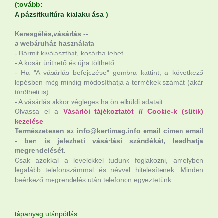
(tovább:
A pázsitkultúra kialakulása
)
Keresgélés,vásárlás --
a webáruház használata
- Bármit kiválaszthat, kosárba tehet.
- A kosár ürithető és újra tölthető.
- Ha "A vásárlás befejezése" gombra kattint, a következő
lépésben még mindig módosíthatja a termékek számát (akár
törölheti is).
- A vásárlás akkor végleges ha ön elküldi adatait.
Olvassa el a
Vásárlói tájékoztatót
//
Cookie-k (sütik)
kezelése
Természetesen az info@kertimag.info email címen email
- ben is jelezheti vásárlási szándékát, leadhatja
megrendelését.
Csak azokkal a levelekkel tudunk foglakozni, amelyben
legalább telefonszámmal és névvel hitelesítenek. Minden
beérkező megrendelés után telefonon egyeztetünk.
tápanyag utánpótlás...