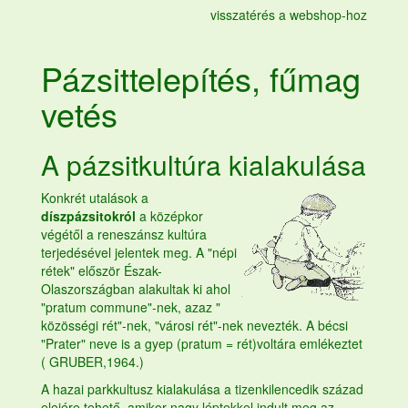
visszatérés a webshop-hoz
Pázsittelepítés,
fűmag
vetés
A pázsitkultúra kialakulása
Konkrét utalások a
díszpázsitokról
a középkor
végétől a reneszánsz kultúra
terjedésével jelentek meg. A "népi
rétek" először Észak-
Olaszországban alakultak ki ahol
"pratum commune"-nek, azaz "
közösségi rét"-nek, "városi rét"-nek nevezték. A bécsi
"Prater" neve is a gyep (pratum = rét)voltára emlékeztet
( GRUBER,1964.)
A hazai parkkultusz kialakulása a tizenkilencedik század
elejére tehető, amikor nagy léptekkel indult meg az