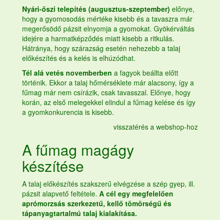
Nyári-őszi telepítés (augusztus-szeptember)
előnye,
hogy a gyomosodás mértéke kisebb és a tavaszra már
megerősödő pázsit elnyomja a gyomokat. Gyökérváltás
idejére a harmatképződés miatt kisebb a ritkulás.
Hátránya, hogy szárazság esetén nehezebb a talaj
előkészítés és a kelés is elhúzódhat.
Tél alá vetés novemberben
a fagyok beállta előtt
történik. Ekkor a talaj hőmérséklete már alacsony, így a
fűmag
már nem csírázik, csak tavasszal. Előnye, hogy
korán, az első melegekkel elindul a
fűmag
kelése és így
a gyomkonkurencia is kisebb.
visszatérés a webshop-hoz
A
fűmag
magágy
készítése
A talaj előkészítés szakszerű elvégzése a szép gyep, ill.
pázsit alapvető feltétele.
A cél egy megfelelően
aprómorzsás szerkezetű, kellő tömörségű és
tápanyagtartalmú talaj kialakítása.