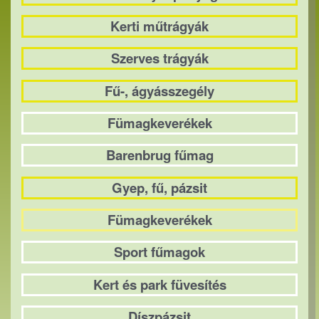
Kerti műtrágyák
Szerves trágyák
Fű-, ágyásszegély
Fümagkeverékek
Barenbrug fűmag
Gyep, fű, pázsit
Fümagkeverékek
Sport fűmagok
Kert és park füvesítés
Díszpázsit