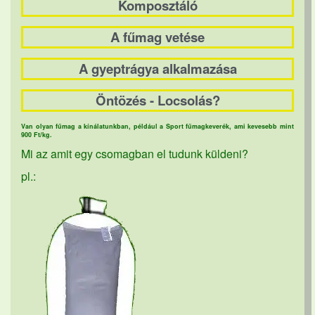
Komposztáló
A fűmag vetése
A gyeptrágya alkalmazása
Öntözés - Locsolás?
Van olyan fűmag a kínálatunkban, például a Sport fűmagkeverék, ami kevesebb mint
900 Ft/kg.
Mi az amit egy csomagban el tudunk küldeni?
pl.: