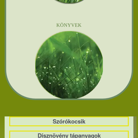
KÖNYVEK
Szórókocsik
Dísznövény tápanyagok