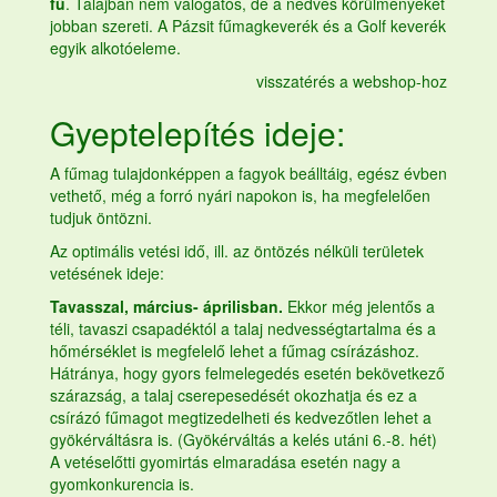
fű
. Talajban nem válogatós, de a nedves körülményeket
jobban szereti. A Pázsit
fűmagkeverék
és a Golf keverék
egyik alkotóeleme.
visszatérés a webshop-hoz
Gyeptelepítés ideje:
A
fűmag
tulajdonképpen a fagyok beálltáig, egész évben
vethető, még a forró nyári napokon is, ha megfelelően
tudjuk öntözni.
Az optimális vetési idő, ill. az öntözés nélküli területek
vetésének ideje:
Tavasszal, március- áprilisban.
Ekkor még jelentős a
téli, tavaszi csapadéktól a talaj nedvességtartalma és a
hőmérséklet is megfelelő lehet a
fűmag
csírázáshoz.
Hátránya, hogy gyors felmelegedés esetén bekövetkező
szárazság, a talaj cserepesedését okozhatja és ez a
csírázó fűmagot megtizedelheti és kedvezőtlen lehet a
gyökérváltásra is. (Gyökérváltás a kelés utáni 6.-8. hét)
A vetéselőtti gyomirtás elmaradása esetén nagy a
gyomkonkurencia is.