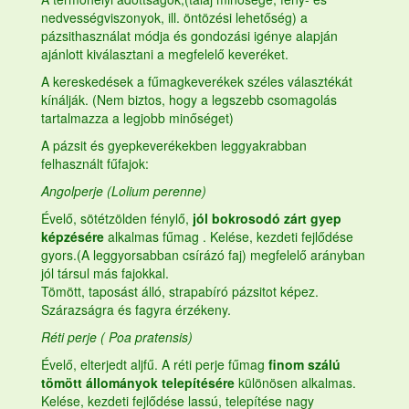
nedvességviszonyok, ill. öntözési lehetőség) a
pázsithasználat módja és gondozási igénye alapján
ajánlott kiválasztani a megfelelő keveréket.
A kereskedések a fűmagkeverékek széles választékát
kínálják. (Nem biztos, hogy a legszebb csomagolás
tartalmazza a legjobb minőséget)
A pázsit és gyepkeverékekben leggyakrabban
felhasznált fűfajok:
Angolperje (Lolium perenne)
Évelő, sötétzölden fénylő,
jól bokrosodó zárt gyep
képzésére
alkalmas
fűmag
. Kelése, kezdeti fejlődése
gyors.(A leggyorsabban csírázó faj) megfelelő arányban
jól társul más fajokkal.
Tömött, taposást álló, strapabíró pázsitot képez.
Szárazságra és fagyra érzékeny.
Réti perje ( Poa pratensis)
Évelő, elterjedt aljfű. A réti perje
fűmag
finom szálú
tömött állományok telepítésére
különösen alkalmas.
Kelése, kezdeti fejlődése lassú, telepítése nagy