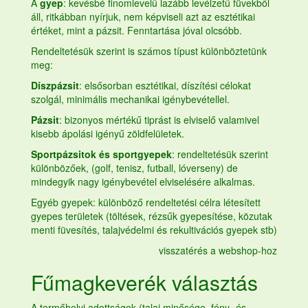
A
gyep
: kevésbé finomlevelű lazább levélzetű füvekből
áll, ritkábban nyírjuk, nem képviseli azt az esztétikai
értéket, mint a pázsit. Fenntartása jóval olcsóbb.
Rendeltetésük szerint is számos típust különböztetünk
meg:
Díszpázsit
: elsősorban esztétikai, díszítési célokat
szolgál, minimális mechanikai igénybevétellel.
Pázsit
: bizonyos mértékű tiprást is elviselő valamivel
kisebb ápolási igényű zöldfelületek.
Sportpázsitok és sportgyepek
: rendeltetésük szerint
különbözőek, (golf, tenisz, futball, lóverseny) de
mindegyik nagy igénybevétel elviselésére alkalmas.
Egyéb gyepek: különböző rendeltetési célra létesített
gyepes területek (töltések, rézsűk gyepesítése, közutak
menti füvesítés, talajvédelmi és rekultivációs gyepek stb)
visszatérés a webshop-hoz
Fűmagkeverék
választás
A termőhelyi adottságok,(talaj minősége, fény- és