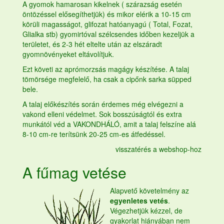
A gyomok hamarosan kikelnek ( szárazság esetén
öntözéssel elősegíthetjük) és mikor elérik a 10-15 cm
körüli magasságot, glifozat hatóanyagú ( Total, Fozat,
Glialka stb) gyomirtóval szélcsendes időben kezeljük a
területet, és 2-3 hét eltelte után az elszáradt
gyomnövényeket eltávolítjuk.
Ezt követi az aprómorzsás magágy készítése. A talaj
tömörsége megfelelő, ha csak a cipőnk sarka süpped
bele.
A talaj előkészítés során érdemes még elvégezni a
vakond elleni védelmet. Sok bosszúságtól és extra
munkától véd a VAKONDHÁLÓ, amit a talaj felszíne alá
8-10 cm-re terítsünk 20-25 cm-es átfedéssel.
visszatérés a webshop-hoz
A
fűmag
vetése
Alapvető követelmény az
egyenletes vetés
.
Végezhetjük kézzel, de
gyakorlat hiányában nem