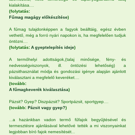
kialakítása....
(folytatás:
Fűmag magágy előkészítése
)
A fűmag tulajdonképpen a fagyok beálltáig, egész évben
vethető, még a forró nyári napokon is, ha megfelelően tudjuk
öntözni....
(folytatás:
A gyeptelepítés ideje
)
A termőhelyi adottságok,(talaj minősége, fény- és
nedvességviszonyok, ill. öntözési lehetőség) a
pázsithasználat módja és gondozási igénye alapján ajánlott
kiválasztani a megfelelő keveréket....
(tovább:
A fűmagkeverék kiválasztása
)
Pázsit? Gyep? Diszpázsit? Sportpázsit, sportgyep....
(tovább:
Pázsit vagy gyep?
)
...a hazánkban vadon termő fűfajok begyűjtésével és
termesztésre ajánlásával lehetővé tették a mi viszonyainkat
legjobban bíró fajok nemesítését...