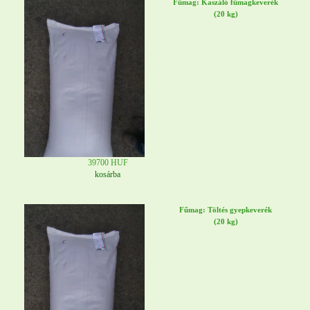
Fűmag: Kaszáló fűmagkeverék
(20 kg)
39700 HUF
kosárba
Fűmag: Töltés gyepkeverék
(20 kg)