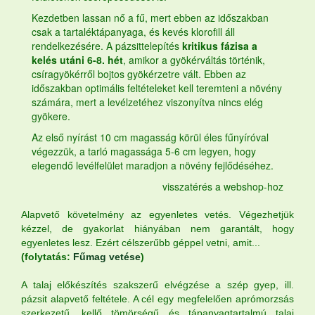
Kezdetben lassan nő a fű, mert ebben az időszakban
csak a tartaléktápanyaga, és kevés klorofill áll
rendelkezésére. A pázsittelepítés
kritikus fázisa a
kelés utáni 6-8. hét
, amikor a gyökérváltás történik,
csíragyökérről bojtos gyökérzetre vált. Ebben az
időszakban optimális feltételeket kell teremteni a növény
számára, mert a levélzetéhez viszonyítva nincs elég
gyökere.
Az első nyírást 10 cm magasság körül éles fűnyíróval
végezzük, a tarló magassága 5-6 cm legyen, hogy
elegendő levélfelület maradjon a növény fejlődéséhez.
visszatérés a webshop-hoz
Alapvető követelmény az egyenletes vetés. Végezhetjük
kézzel, de gyakorlat hiányában nem garantált, hogy
egyenletes lesz. Ezért célszerűbb géppel vetni, amit...
(folytatás:
Fűmag vetése
)
A talaj előkészítés szakszerű elvégzése a szép gyep, ill.
pázsit alapvető feltétele. A cél egy megfelelően aprómorzsás
szerkezetű, kellő tömörségű és tápanyagtartalmú talaj