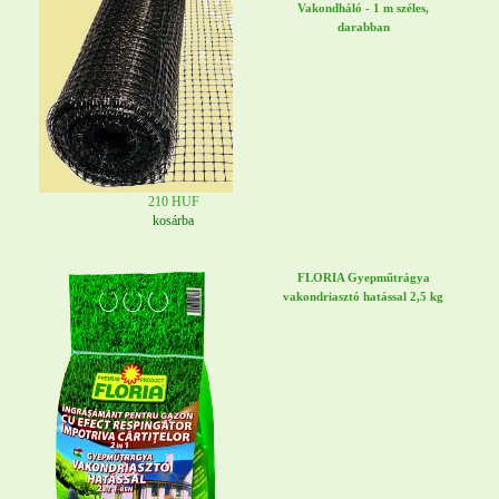
Vakondháló - 1 m széles,
darabban
210 HUF
kosárba
FLORIA Gyepműtrágya
vakondriasztó hatással 2,5 kg