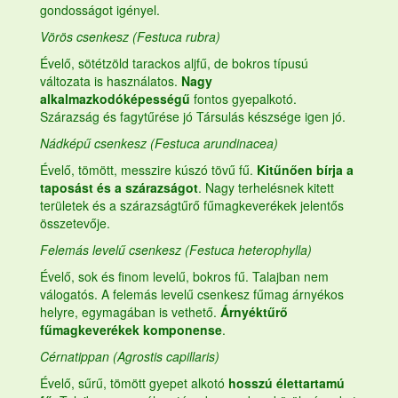
gondosságot igényel.
Vörös csenkesz (Festuca rubra)
Évelő, sötétzöld tarackos aljfű, de bokros típusú
változata is használatos.
Nagy
alkalmazkodóképességű
fontos gyepalkotó.
Szárazság és fagytűrése jó Társulás készsége igen jó.
Nádképű csenkesz (Festuca arundinacea)
Évelő, tömött, messzire kúszó tövű fű.
Kitűnően bírja a
taposást és a szárazságot
. Nagy terhelésnek kitett
területek és a szárazságtűrő
fűmagkeverékek
jelentős
összetevője.
Felemás levelű csenkesz (Festuca heterophylla)
Évelő, sok és finom levelű, bokros fű. Talajban nem
válogatós. A felemás levelű csenkesz
fűmag
árnyékos
helyre, egymagában is vethető.
Árnyéktűrő
fűmagkeverékek komponense
.
Cérnatippan (Agrostis capillaris)
Évelő, sűrű, tömött gyepet alkotó
hosszú élettartamú