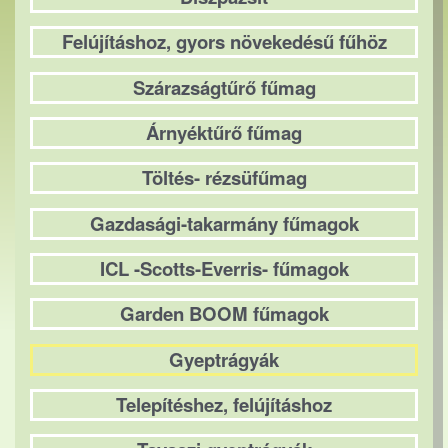
Felújításhoz, gyors növekedésű fűhöz
Szárazságtűrő fűmag
Árnyéktűrő fűmag
Töltés- rézsüfűmag
Gazdasági-takarmány fűmagok
ICL -Scotts-Everris- fűmagok
Garden BOOM fűmagok
Gyeptrágyák
Telepítéshez, felújításhoz