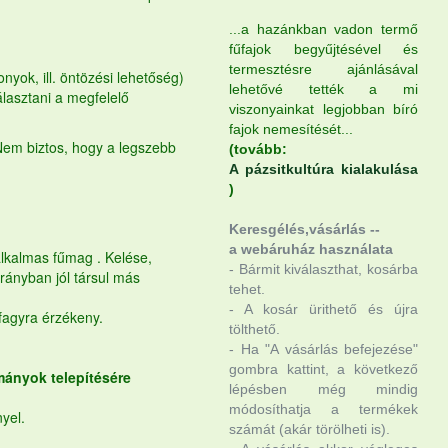
...a hazánkban vadon termő
fűfajok begyűjtésével és
termesztésre ajánlásával
yok, ill. öntözési lehetőség)
lehetővé tették a mi
álasztani a megfelelő
viszonyainkat legjobban bíró
fajok nemesítését...
Nem biztos, hogy a legszebb
(tovább:
A pázsitkultúra kialakulása
)
Keresgélés,vásárlás --
a webáruház használata
lkalmas
fűmag
. Kelése,
- Bármit kiválaszthat, kosárba
arányban jól társul más
tehet.
- A kosár ürithető és újra
 fagyra érzékeny.
tölthető.
- Ha "A vásárlás befejezése"
gombra kattint, a következő
mányok telepítésére
lépésben még mindig
módosíthatja a termékek
yel.
számát (akár törölheti is).