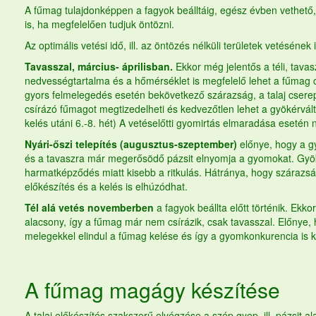
A
fűmag
tulajdonképpen a fagyok beálltáig, egész évben vethető
is, ha megfelelően tudjuk öntözni.
Az optimális vetési idő, ill. az öntözés nélküli területek vetésének 
Tavasszal, március- áprilisban.
Ekkor még jelentős a téli, tavas
nedvességtartalma és a hőmérséklet is megfelelő lehet a
fűmag
gyors felmelegedés esetén bekövetkező szárazság, a talaj csere
csírázó fűmagot megtizedelheti és kedvezőtlen lehet a gyökérvált
kelés utáni 6.-8. hét) A vetéselőtti gyomirtás elmaradása esetén
Nyári-őszi telepítés (augusztus-szeptember)
előnye, hogy a 
és a tavaszra már megerősödő pázsit elnyomja a gyomokat. Gyök
harmatképződés miatt kisebb a ritkulás. Hátránya, hogy szárazs
előkészítés és a kelés is elhúzódhat.
Tél alá vetés novemberben
a fagyok beállta előtt történik. Ekko
alacsony, így a
fűmag
már nem csírázik, csak tavasszal. Előnye, 
melegekkel elindul a
fűmag
kelése és így a gyomkonkurencia is k
A
fűmag
magágy készítése
A talaj előkészítés szakszerű elvégzése a szép gyep, ill. pázsit al