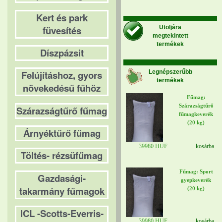
Kert és park
füvesítés
Utoljára
megtekintett
termékek
Díszpázsit
Legnépszerűbb
Felújításhoz, gyors
termékek
növekedésű fűhöz
Fűmag:
Szárazságtűrő
Szárazságtűrő fűmag
fűmagkeverék
(20 kg)
Árnyéktűrő fűmag
39980 HUF
kosárba
Töltés- rézsüfűmag
Fűmag: Sport
Gazdasági-
gyepkeverék
takarmány fűmagok
(20 kg)
ICL -Scotts-Everris-
39980 HUF
kosárba