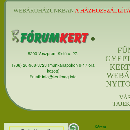
WEBÁRUHÁZUNKBAN
A HÁZHOZSZÁLLÍTÁ
FŰ
8200 Veszprém Kistó u. 27.
GYEP
(+36) 20-968-3723 (munkanapokon 9-17 óra
KERT
között)
WEBÁ
Email: info@kertimag.info
NYIT
VÁ
TÁJÉ
Kérem