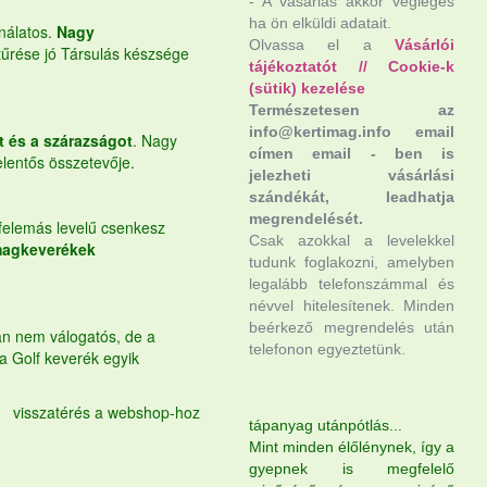
- A vásárlás akkor végleges
ha ön elküldi adatait.
ználatos.
Nagy
Olvassa el a
Vásárlói
tűrése jó Társulás készsége
tájékoztatót
//
Cookie-k
(sütik) kezelése
Természetesen az
info@kertimag.info email
t és a szárazságot
. Nagy
címen email - ben is
elentős összetevője.
jelezheti vásárlási
szándékát, leadhatja
megrendelését.
 felemás levelű csenkesz
Csak azokkal a levelekkel
magkeverékek
tudunk foglakozni, amelyben
legalább telefonszámmal és
névvel hitelesítenek. Minden
beérkező megrendelés után
an nem válogatós, de a
telefonon egyeztetünk.
a Golf keverék egyik
visszatérés a webshop-hoz
tápanyag utánpótlás...
Mint minden élőlénynek, így a
gyepnek is megfelelő