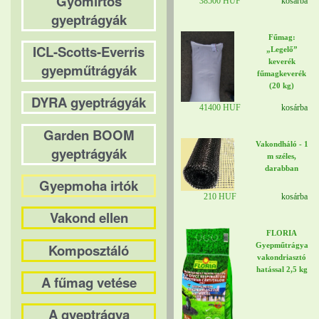
Gyomirtós
38500 HUF
kosárba
gyeptrágyák
Fűmag:
ICL-Scotts-Everris
„Legelő”
keverék
gyepműtrágyák
fűmagkeverék
(20 kg)
DYRA gyeptrágyák
41400 HUF
kosárba
Garden BOOM
Vakondháló - 1
gyeptrágyák
m széles,
darabban
Gyepmoha irtók
210 HUF
kosárba
Vakond ellen
FLORIA
Komposztáló
Gyepműtrágya
vakondriasztó
hatással 2,5 kg
A fűmag vetése
A gyeptrágya