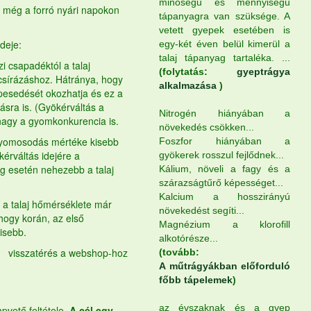
minőségű és mennyiségű
, még a forró nyári napokon
tápanyagra van szüksége. A
vetett gyepek esetében is
ideje:
egy-két éven belül kimerül a
talaj tápanyag tartaléka. ...
zi csapadéktól a talaj
(folytatás:
gyeptrágya
csírázáshoz. Hátránya, hogy
alkalmazása
)
pesedését okozhatja és ez a
ásra is. (Gyökérváltás a
Nitrogén hiányában a
 nagy a gyomkonkurencia is.
növekedés csökken...
gyomosodás mértéke kisebb
Foszfor hiányában a
érváltás idejére a
gyökerek rosszul fejlődnek...
ág esetén nehezebb a talaj
Kálium, növeli a fagy és a
szárazságtűrő képességet...
Kalcium a hosszirányú
r a talaj hőmérséklete már
növekedést segíti...
hogy korán, az első
Magnézium a klorofill
isebb.
alkotórésze...
visszatérés a webshop-hoz
(tovább:
A műtrágyákban előforduló
főbb tápelemek
)
az évszaknak és a gyep
apvető feltétele.
A cél egy