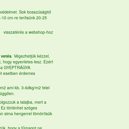
i védelmet. Sok bosszúságtól
-10 cm-re terítsünk 20-25
visszatérés a webshop-hoz
 vetés
. Végezhetjük kézzel,
, hogy egyenletes lesz. Ezért
 a
GYEPTRÁGYA
két esetben érdemes
 m2 ami kb. 3-6dkg/m2 felel
függően.
lgozzuk a talajba, mert a
 Ez történhet szöges
tán sima hengerrel tömörítsük
zük, hogy a fűmagot ne