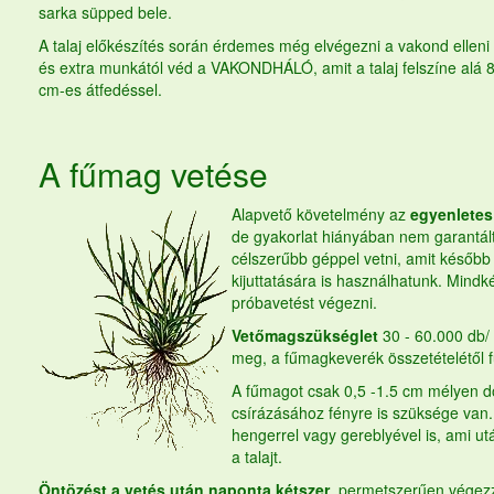
sarka süpped bele.
A talaj előkészítés során érdemes még elvégezni a vakond ellen
és extra munkától véd a VAKONDHÁLÓ, amit a talaj felszíne alá 8
cm-es átfedéssel.
A
fűmag
vetése
Alapvető követelmény az
egyenletes
de gyakorlat hiányában nem garantált
célszerűbb géppel vetni, amit később
kijuttatására is használhatunk. Mind
próbavetést végezni.
Vetőmagszükséglet
30 - 60.000 db/
meg, a fűmagkeverék összetételétől 
A fűmagot csak 0,5 -1.5 cm mélyen do
csírázásához fényre is szüksége van.
hengerrel vagy gereblyével is, ami u
a talajt.
Öntözést a vetés után naponta kétszer
, permetszerűen végez