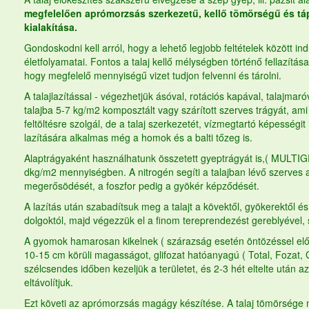
megfelelően aprómorzsás szerkezetű, kellő tömörségű és tá
kialakítása.
Gondoskodni kell arról, hogy a lehető legjobb feltételek között i
életfolyamatai. Fontos a talaj kellő mélységben történő fellazítá
hogy megfelelő mennyiségű vizet tudjon felvenni és tárolni.
A talajlazítással - végezhetjük ásóval, rotációs kapával, talajma
talajba 5-7 kg/m2 komposztált vagy szárított szerves trágyát, a
feltöltésre szolgál, de a talaj szerkezetét, vízmegtartó képességit is
lazítására alkalmas még a homok és a balti tőzeg is.
Alaptrágyaként használhatunk összetett
gyeptrágyát
is,( MULTIG
dkg/m2 mennyiségben. A nitrogén segíti a talajban lévő szerves 
megerősödését, a foszfor pedig a gyökér képződését.
A lazítás után szabadítsuk meg a talajt a kövektől, gyökerektől 
dolgoktól, majd végezzük el a finom tereprendezést gereblyével, 
A gyomok hamarosan kikelnek ( szárazság esetén öntözéssel előse
10-15 cm körüli magasságot, glifozat hatóanyagú ( Total, Fozat, G
szélcsendes időben kezeljük a területet, és 2-3 hét eltelte után
eltávolítjuk.
Ezt követi az aprómorzsás magágy készítése. A talaj tömörsége 