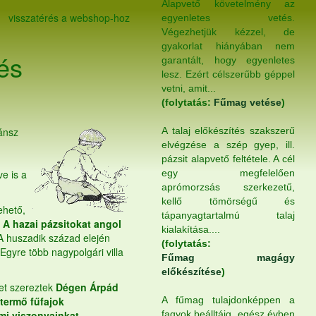
Alapvető követelmény az
visszatérés a webshop-hoz
egyenletes vetés.
Végezhetjük kézzel, de
gyakorlat hiányában nem
és
garantált, hogy egyenletes
lesz. Ezért célszerűbb géppel
vetni, amit...
(folytatás:
Fűmag vetése
)
ánsz
A talaj előkészítés szakszerű
elvégzése a szép gyep, ill.
pázsit alapvető feltétele. A cél
ve is a
egy megfelelően
aprómorzsás szerkezetű,
kellő tömörségű és
ehető,
tápanyagtartalmú talaj
.
A hazai pázsitokat angol
kialakítása....
 A huszadik század elején
(folytatás:
 Egyre több nagypolgári villa
Fűmag magágy
előkészítése
)
et szereztek
Dégen Árpád
termő fűfajok
A fűmag tulajdonképpen a
 mi viszonyainkat
fagyok beálltáig, egész évben