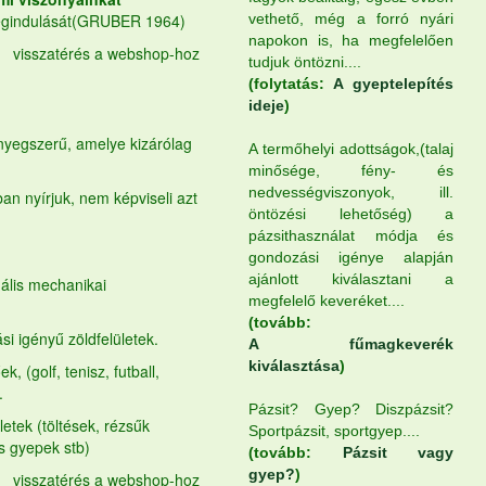
egindulását(GRUBER 1964)
vethető, még a forró nyári
napokon is, ha megfelelően
visszatérés a webshop-hoz
tudjuk öntözni....
(folytatás:
A gyeptelepítés
ideje
)
őnyegszerű, amelye kizárólag
A termőhelyi adottságok,(talaj
minősége, fény- és
nedvességviszonyok, ill.
ban nyírjuk, nem képviseli azt
öntözési lehetőség) a
pázsithasználat módja és
gondozási igénye alapján
ajánlott kiválasztani a
mális mechanikai
megfelelő keveréket....
(tovább:
si igényű zöldfelületek.
A fűmagkeverék
kiválasztása
)
, (golf, tenisz, futball,
.
Pázsit? Gyep? Diszpázsit?
letek (töltések, rézsűk
Sportpázsit, sportgyep....
ós gyepek stb)
(tovább:
Pázsit vagy
gyep?
)
visszatérés a webshop-hoz