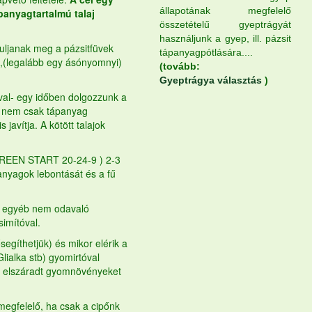
állapotának megfelelő
panyagtartalmú talaj
összetételű gyeptrágyát
használjunk a gyep, ill. pázsit
nduljanak meg a pázsitfüvek
tápanyagpótlására....
sa,(legalább egy ásónyomnyi)
(tovább:
Gyeptrágya választás
)
róval- egy időben dolgozzunk a
mi nem csak tápanyag
 javítja. A kötött talajok
REEN START 20-24-9 ) 2-3
anyagok lebontását és a fű
és egyéb nem odavaló
simítóval.
gíthetjük) és mikor elérik a
lialka stb) gyomirtóval
 az elszáradt gyomnövényeket
megfelelő, ha csak a cipőnk