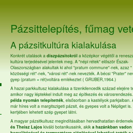
Pázsittelepítés,
fűmag
vet
A pázsitkultúra kialakulása
Konkrét utalások a
díszpázsitokról
a középkor végétől a renesz
kultúra terjedésével jelentek meg. A "népi rétek" először Észak-
Olaszországban alakultak ki ahol "pratum commune"-nek, azaz "
közösségi rét"-nek, "városi rét"-nek nevezték. A bécsi "Prater" ne
gyep (pratum = rét)voltára emlékeztet ( GRUBER,1964.)
A hazai parkkultusz kialakulása a tizenkilencedik század elejére t
amikor nagy léptekkel indult meg az építkezés és városrendezés
példa nyomán telepítették
, elsősorban a kastélyok parkjaiban.
már híres volt a margitszigeti pázsit, és gyepes volt a Népliget is.
kertjében lehetett szép gyepet látni.
A magyar pázsitkultusz megindításában hervadhatatlan érdemek
és Theisz Lajos
kiváló botanikusaink, akik
a hazánkban vadon 
begyűjtésével és termesztésre ajánlásával lehetővé tették a