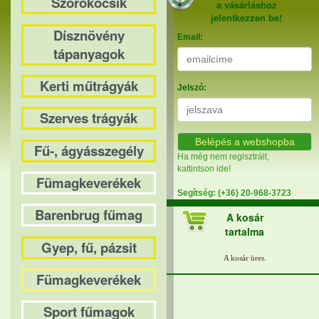
Szórókocsik
a vásárláshoz
jelentkezzen be!
Dísznövény
Email:
tápanyagok
Kerti műtrágyák
Jelszó:
Szerves trágyák
Belépés a webshopba
Fű-, ágyásszegély
Ha még nem regisztrált,
kattintson ide!
Fümagkeverékek
Segítség: (+36) 20-968-3723
Barenbrug fűmag
A kosár
tartalma
Gyep, fű, pázsit
Fümagkeverékek
Sport fűmagok