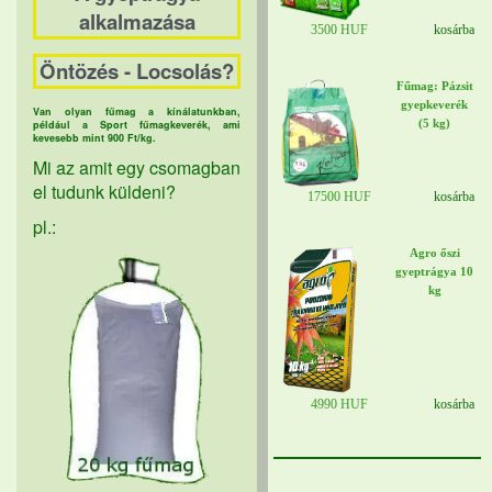
alkalmazása
3500 HUF
kosárba
Öntözés - Locsolás?
Fűmag: Pázsit
gyepkeverék
Van olyan fűmag a kínálatunkban,
(5 kg)
például a Sport fűmagkeverék, ami
kevesebb mint 900 Ft/kg.
Mi az amit egy csomagban
el tudunk küldeni?
17500 HUF
kosárba
pl.:
Agro őszi
gyeptrágya 10
kg
4990 HUF
kosárba