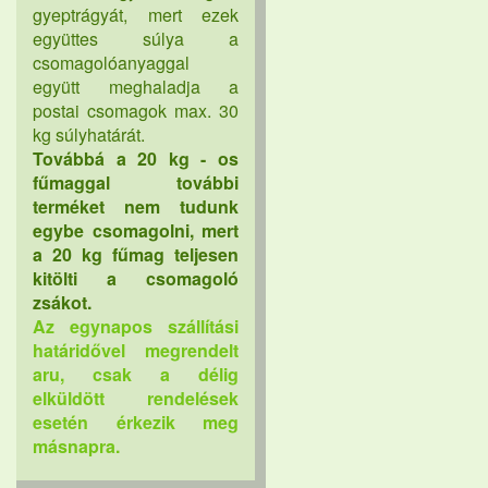
gyeptrágyát, mert ezek
együttes súlya a
csomagolóanyaggal
együtt meghaladja a
postai csomagok max. 30
kg súlyhatárát.
Továbbá a 20 kg - os
fűmaggal további
terméket nem tudunk
egybe csomagolni, mert
a 20 kg fűmag teljesen
kitölti a csomagoló
zsákot.
Az egynapos szállítási
határidővel megrendelt
aru, csak a délig
elküldött rendelések
esetén érkezik meg
másnapra.