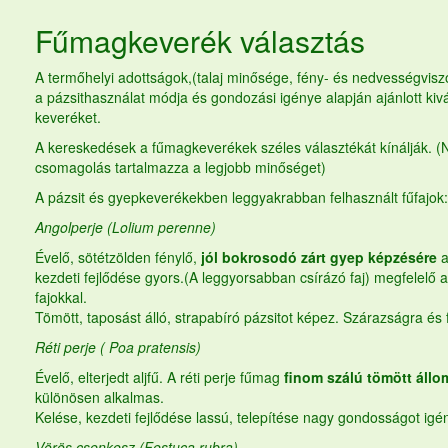
Fűmagkeverék
választás
A termőhelyi adottságok,(talaj minősége, fény- és nedvességviszon
a pázsithasználat módja és gondozási igénye alapján ajánlott kiv
keveréket.
A kereskedések a fűmagkeverékek széles választékát kínálják. (
csomagolás tartalmazza a legjobb minőséget)
A pázsit és gyepkeverékekben leggyakrabban felhasznált fűfajok:
Angolperje (Lolium perenne)
Évelő, sötétzölden fénylő,
jól bokrosodó zárt gyep képzésére
a
kezdeti fejlődése gyors.(A leggyorsabban csírázó faj) megfelelő 
fajokkal.
Tömött, taposást álló, strapabíró pázsitot képez. Szárazságra és
Réti perje ( Poa pratensis)
Évelő, elterjedt aljfű. A réti perje
fűmag
finom szálú tömött állo
különösen alkalmas.
Kelése, kezdeti fejlődése lassú, telepítése nagy gondosságot igén
Vörös csenkesz (Festuca rubra)