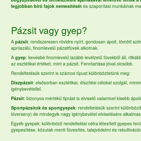
legjobban bíró fajok nemesítését
és szaporítási munkáinak m
Pázsit vagy gyep?
A
pázsit
: rendszeresen rövidre nyírt, gondosan ápolt, tömött sz
aprószálú, finomlevelű pázsitfüvek alkotnak.
A
gyep
: kevésbé finomlevelű lazább levélzetű füvekből áll, ritkáb
az esztétikai értéket, mint a pázsit. Fenntartása jóval olcsóbb.
Rendeltetésük szerint is számos típust különböztetünk meg:
Díszpázsit
: elsősorban esztétikai, díszítési célokat szolgál, mini
igénybevétellel.
Pázsit
: bizonyos mértékű tiprást is elviselő valamivel kisebb ápolá
Sportpázsitok és sportgyepek
: rendeltetésük szerint különbözőek
lóverseny) de mindegyik nagy igénybevétel elviselésére alkalmas
Egyéb gyepek: különböző rendeltetési célra létesített gyepes terü
gyepesítése, közutak menti füvesítés, talajvédelmi és rekultiváci