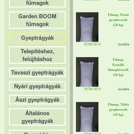
fűmagok
Garden BOOM
Fűmag: Pázsit
gyepkeverék
fűmagok
(20 kg)
Gyeptrágyák
43500 HUF
kosárba
Telepítéshez,
felújításhoz
Fűmag:
Kaszáló
fűmagkeverék
Tavaszi gyeptrágyák
(20 kg)
Nyári gyeptrágyák
39700 HUF
kosárba
Åszi gyeptrágyák
Fűmag: Töltés
gyepkeverék
Általános
(20 kg)
gyeptrágyák