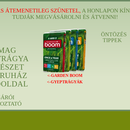
S ÁTEMENETILEG SZÜNETEL,
A HONLAPON KÍN
TUDJÁK MEGVÁSÁROLNI ÉS ÁTVENNI!
ÖNTÖZÉS
TIPPEK
MAG
TRÁGYA
ÉSZET
RUHÁZ
<-GARDEN BOOM
ÓOLDAL
<-GYEPTRÁGYÁK
SÁRÓI
KOZTATÓ