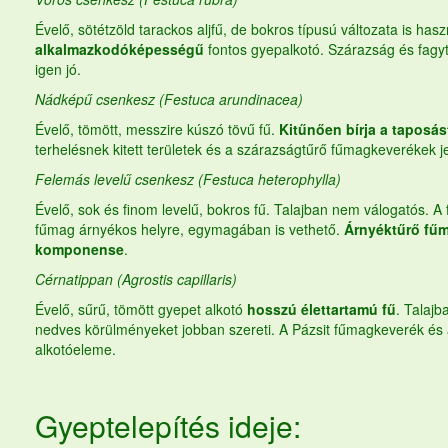
Évelő, sötétzöld tarackos aljfű, de bokros típusú változata is has
alkalmazkodóképességű
fontos gyepalkotó. Szárazság és fagy
igen jó.
Nádképű csenkesz (Festuca arundinacea)
Évelő, tömött, messzire kúszó tövű fű.
Kitűnően bírja a taposás
terhelésnek kitett területek és a szárazságtűrő
fűmagkeverékek
j
Felemás levelű csenkesz (Festuca heterophylla)
Évelő, sok és finom levelű, bokros fű. Talajban nem válogatós. A
fűmag
árnyékos helyre, egymagában is vethető.
Árnyéktűrő fű
komponense
.
Cérnatippan (Agrostis capillaris)
Évelő, sűrű, tömött gyepet alkotó
hosszú élettartamú fű
. Talajb
nedves körülményeket jobban szereti. A Pázsit
fűmagkeverék
és 
alkotóeleme.
Gyeptelepítés ideje: