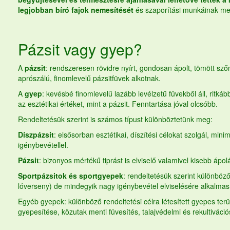
legjobban bíró fajok nemesítését
és szaporítási munkáinak m
Pázsit vagy gyep?
A
pázsit
: rendszeresen rövidre nyírt, gondosan ápolt, tömött sz
aprószálú, finomlevelű pázsitfüvek alkotnak.
A
gyep
: kevésbé finomlevelű lazább levélzetű füvekből áll, ritkáb
az esztétikai értéket, mint a pázsit. Fenntartása jóval olcsóbb.
Rendeltetésük szerint is számos típust különböztetünk meg:
Díszpázsit
: elsősorban esztétikai, díszítési célokat szolgál, mini
igénybevétellel.
Pázsit
: bizonyos mértékű tiprást is elviselő valamivel kisebb ápolá
Sportpázsitok és sportgyepek
: rendeltetésük szerint különbözőek
lóverseny) de mindegyik nagy igénybevétel elviselésére alkalmas
Egyéb gyepek: különböző rendeltetési célra létesített gyepes terü
gyepesítése, közutak menti füvesítés, talajvédelmi és rekultiváci