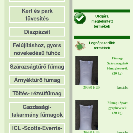
Kert és park
füvesítés
Utoljára
megtekintett
termékek
Díszpázsit
Legnépszerűbb
Felújításhoz, gyors
termékek
növekedésű fűhöz
Fűmag:
Szárazságtűrő
Szárazságtűrő fűmag
fűmagkeverék
(20 kg)
Árnyéktűrő fűmag
39980 HUF
kosárba
Töltés- rézsüfűmag
Fűmag: Sport
Gazdasági-
gyepkeverék
takarmány fűmagok
(20 kg)
ICL -Scotts-Everris-
39980 HUF
kosárba