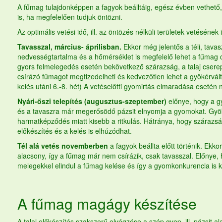
A
fűmag
tulajdonképpen a fagyok beálltáig, egész évben vethető
is, ha megfelelően tudjuk öntözni.
Az optimális vetési idő, ill. az öntözés nélküli területek vetésének 
Tavasszal, március- áprilisban.
Ekkor még jelentős a téli, tavas
nedvességtartalma és a hőmérséklet is megfelelő lehet a
fűmag
gyors felmelegedés esetén bekövetkező szárazság, a talaj csere
csírázó fűmagot megtizedelheti és kedvezőtlen lehet a gyökérvált
kelés utáni 6.-8. hét) A vetéselőtti gyomirtás elmaradása esetén
Nyári-őszi telepítés (augusztus-szeptember)
előnye, hogy a 
és a tavaszra már megerősödő pázsit elnyomja a gyomokat. Gyök
harmatképződés miatt kisebb a ritkulás. Hátránya, hogy szárazs
előkészítés és a kelés is elhúzódhat.
Tél alá vetés novemberben
a fagyok beállta előtt történik. Ekko
alacsony, így a
fűmag
már nem csírázik, csak tavasszal. Előnye, 
melegekkel elindul a
fűmag
kelése és így a gyomkonkurencia is k
A
fűmag
magágy készítése
A talaj előkészítés szakszerű elvégzése a szép gyep, ill. pázsit al