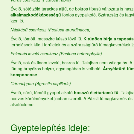
Évelő, sötétzöld tarackos aljfű, de bokros típusú változata is has
alkalmazkodóképességű
fontos gyepalkotó. Szárazság és fagy
igen jó.
Nádképű csenkesz (Festuca arundinacea)
Évelő, tömött, messzire kúszó tövű fű.
Kitűnően bírja a taposás
terhelésnek kitett területek és a szárazságtűrő
fűmagkeverékek
j
Felemás levelű csenkesz (Festuca heterophylla)
Évelő, sok és finom levelű, bokros fű. Talajban nem válogatós. A
fűmag
árnyékos helyre, egymagában is vethető.
Árnyéktűrő fű
komponense
.
Cérnatippan (Agrostis capillaris)
Évelő, sűrű, tömött gyepet alkotó
hosszú élettartamú fű
. Talajb
nedves körülményeket jobban szereti. A Pázsit
fűmagkeverék
és 
alkotóeleme.
Gyeptelepítés ideje: