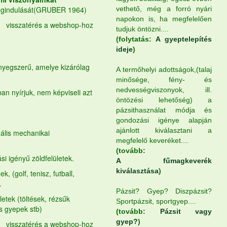
egindulását(GRUBER 1964)
vethető, még a forró nyári
napokon is, ha megfelelően
visszatérés a webshop-hoz
tudjuk öntözni....
(folytatás:
A gyeptelepítés
ideje
)
őnyegszerű, amelye kizárólag
A termőhelyi adottságok,(talaj
minősége, fény- és
nedvességviszonyok, ill.
ban nyírjuk, nem képviseli azt
öntözési lehetőség) a
pázsithasználat módja és
gondozási igénye alapján
ajánlott kiválasztani a
mális mechanikai
megfelelő keveréket....
(tovább:
si igényű zöldfelületek.
A fűmagkeverék
kiválasztása
)
, (golf, tenisz, futball,
.
Pázsit? Gyep? Diszpázsit?
letek (töltések, rézsűk
Sportpázsit, sportgyep....
ós gyepek stb)
(tovább:
Pázsit vagy
gyep?
)
visszatérés a webshop-hoz