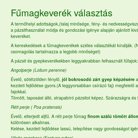
Fűmagkeverék
választás
A termőhelyi adottságok,(talaj minősége, fény- és nedvességviszon
a pázsithasználat módja és gondozási igénye alapján ajánlott kiv
keveréket.
A kereskedések a fűmagkeverékek széles választékát kínálják. (
csomagolás tartalmazza a legjobb minőséget)
A pázsit és gyepkeverékekben leggyakrabban felhasznált fűfajok:
Angolperje (Lolium perenne)
Évelő, sötétzölden fénylő,
jól bokrosodó zárt gyep képzésére
a
kezdeti fejlődése gyors.(A leggyorsabban csírázó faj) megfelelő 
fajokkal.
Tömött, taposást álló, strapabíró pázsitot képez. Szárazságra és
Réti perje ( Poa pratensis)
Évelő, elterjedt aljfű. A réti perje
fűmag
finom szálú tömött állo
különösen alkalmas.
Kelése, kezdeti fejlődése lassú, telepítése nagy gondosságot igén
Vörös csenkesz (Festuca rubra)