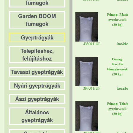
fűmagok
Garden BOOM
Fűmag: Pázsit
gyepkeverék
fűmagok
(20 kg)
Gyeptrágyák
43500 HUF
kosárba
Telepítéshez,
felújításhoz
Fűmag:
Kaszáló
fűmagkeverék
Tavaszi gyeptrágyák
(20 kg)
Nyári gyeptrágyák
39700 HUF
kosárba
Åszi gyeptrágyák
Fűmag: Töltés
gyepkeverék
Általános
(20 kg)
gyeptrágyák