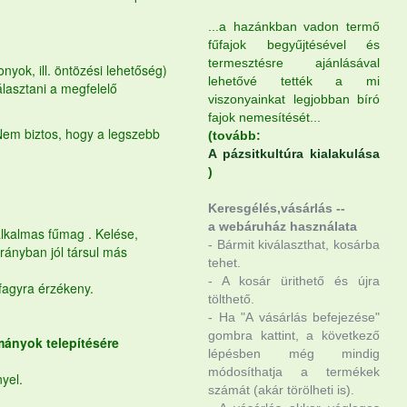
...a hazánkban vadon termő
fűfajok begyűjtésével és
termesztésre ajánlásával
yok, ill. öntözési lehetőség)
lehetővé tették a mi
álasztani a megfelelő
viszonyainkat legjobban bíró
fajok nemesítését...
Nem biztos, hogy a legszebb
(tovább:
A pázsitkultúra kialakulása
)
Keresgélés,vásárlás --
a webáruház használata
lkalmas
fűmag
. Kelése,
- Bármit kiválaszthat, kosárba
arányban jól társul más
tehet.
- A kosár ürithető és újra
 fagyra érzékeny.
tölthető.
- Ha "A vásárlás befejezése"
gombra kattint, a következő
mányok telepítésére
lépésben még mindig
módosíthatja a termékek
yel.
számát (akár törölheti is).