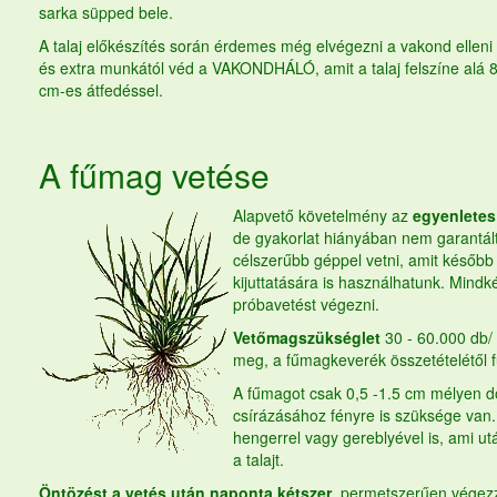
sarka süpped bele.
A talaj előkészítés során érdemes még elvégezni a vakond ellen
és extra munkától véd a VAKONDHÁLÓ, amit a talaj felszíne alá 8
cm-es átfedéssel.
A
fűmag
vetése
Alapvető követelmény az
egyenletes
de gyakorlat hiányában nem garantált
célszerűbb géppel vetni, amit később
kijuttatására is használhatunk. Mind
próbavetést végezni.
Vetőmagszükséglet
30 - 60.000 db/
meg, a fűmagkeverék összetételétől 
A fűmagot csak 0,5 -1.5 cm mélyen do
csírázásához fényre is szüksége van.
hengerrel vagy gereblyével is, ami u
a talajt.
Öntözést a vetés után naponta kétszer
, permetszerűen végez