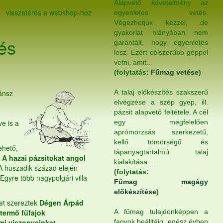
Alapvető követelmény az
visszatérés a webshop-hoz
egyenletes vetés.
Végezhetjük kézzel, de
gyakorlat hiányában nem
és
garantált, hogy egyenletes
lesz. Ezért célszerűbb géppel
vetni, amit...
(folytatás:
Fűmag vetése
)
ánsz
A talaj előkészítés szakszerű
elvégzése a szép gyep, ill.
pázsit alapvető feltétele. A cél
ve is a
egy megfelelően
aprómorzsás szerkezetű,
kellő tömörségű és
ehető,
tápanyagtartalmú talaj
.
A hazai pázsitokat angol
kialakítása....
 A huszadik század elején
(folytatás:
 Egyre több nagypolgári villa
Fűmag magágy
előkészítése
)
et szereztek
Dégen Árpád
termő fűfajok
A fűmag tulajdonképpen a
 mi viszonyainkat
fagyok beálltáig, egész évben