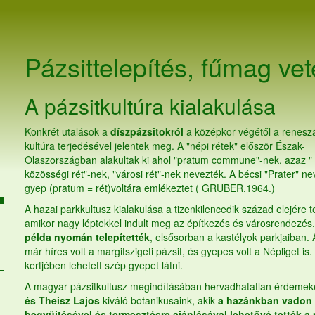
Pázsittelepítés,
fűmag
vet
A pázsitkultúra kialakulása
Konkrét utalások a
díszpázsitokról
a középkor végétől a renesz
kultúra terjedésével jelentek meg. A "népi rétek" először Észak-
Olaszországban alakultak ki ahol "pratum commune"-nek, azaz "
közösségi rét"-nek, "városi rét"-nek nevezték. A bécsi "Prater" ne
gyep (pratum = rét)voltára emlékeztet ( GRUBER,1964.)
A hazai parkkultusz kialakulása a tizenkilencedik század elejére t
amikor nagy léptekkel indult meg az építkezés és városrendezés
példa nyomán telepítették
, elsősorban a kastélyok parkjaiban.
már híres volt a margitszigeti pázsit, és gyepes volt a Népliget is.
kertjében lehetett szép gyepet látni.
A magyar pázsitkultusz megindításában hervadhatatlan érdemek
és Theisz Lajos
kiváló botanikusaink, akik
a hazánkban vadon 
begyűjtésével és termesztésre ajánlásával lehetővé tették a