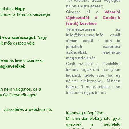
- A vásárlás akkor végleges
ha ön elküldi adatait.
ználatos.
Nagy
Olvassa el a
Vásárlói
tűrése jó Társulás készsége
tájékoztatót
//
Cookie-k
(sütik) kezelése
Természetesen az
info@kertimag.info email
t és a szárazságot
. Nagy
címen email - ben is
elentős összetevője.
jelezheti vásárlási
szándékát, leadhatja
megrendelését.
 felemás levelű csenkesz
Csak azokkal a levelekkel
magkeverékek
tudunk foglakozni, amelyben
legalább telefonszámmal és
névvel hitelesítenek. Minden
beérkező megrendelés után
an nem válogatós, de a
telefonon egyeztetünk.
a Golf keverék egyik
visszatérés a webshop-hoz
tápanyag utánpótlás...
Mint minden élőlénynek, így a
gyepnek is megfelelő