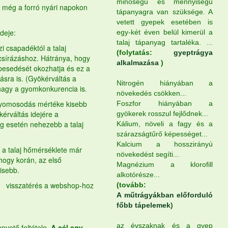
minőségű és mennyiségű
, még a forró nyári napokon
tápanyagra van szüksége. A
vetett gyepek esetében is
ideje:
egy-két éven belül kimerül a
talaj tápanyag tartaléka. ...
zi csapadéktól a talaj
(folytatás:
gyeptrágya
csírázáshoz. Hátránya, hogy
alkalmazása
)
pesedését okozhatja és ez a
ásra is. (Gyökérváltás a
Nitrogén hiányában a
 nagy a gyomkonkurencia is.
növekedés csökken...
gyomosodás mértéke kisebb
Foszfor hiányában a
érváltás idejére a
gyökerek rosszul fejlődnek...
ág esetén nehezebb a talaj
Kálium, növeli a fagy és a
szárazságtűrő képességet...
Kalcium a hosszirányú
r a talaj hőmérséklete már
növekedést segíti...
hogy korán, az első
Magnézium a klorofill
isebb.
alkotórésze...
visszatérés a webshop-hoz
(tovább:
A műtrágyákban előforduló
főbb tápelemek
)
az évszaknak és a gyep
apvető feltétele.
A cél egy