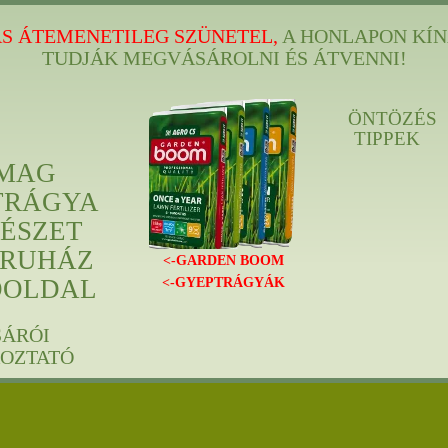
S ÁTEMENETILEG SZÜNETEL,
A HONLAPON KÍN
TUDJÁK MEGVÁSÁROLNI ÉS ÁTVENNI!
ÖNTÖZÉS
TIPPEK
MAG
TRÁGYA
ÉSZET
RUHÁZ
<-GARDEN BOOM
ÓOLDAL
<-GYEPTRÁGYÁK
SÁRÓI
KOZTATÓ