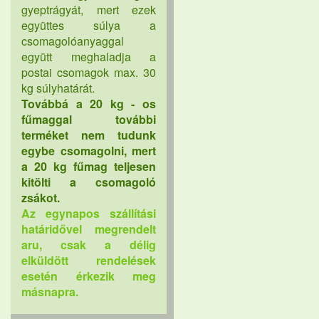
gyeptrágyát, mert ezek
együttes súlya a
csomagolóanyaggal
együtt meghaladja a
postai csomagok max. 30
kg súlyhatárát.
Továbbá a 20 kg - os
fűmaggal további
terméket nem tudunk
egybe csomagolni, mert
a 20 kg fűmag teljesen
kitölti a csomagoló
zsákot.
Az egynapos szállítási
határidővel megrendelt
aru, csak a délig
elküldött rendelések
esetén érkezik meg
másnapra.