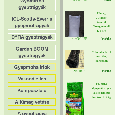
Gyomirtós
38500 HUF
kosárba
gyeptrágyák
Fűmag:
ICL-Scotts-Everris
„Legelő”
keverék
gyepműtrágyák
fűmagkeverék
(20 kg)
DYRA gyeptrágyák
41400 HUF
kosárba
Garden BOOM
Vakondháló - 1
gyeptrágyák
m széles,
darabban
Gyepmoha irtók
210 HUF
kosárba
Vakond ellen
FLORIA
Komposztáló
Gyepműtrágya
vakondriasztó
hatással 2,5 kg
A fűmag vetése
A gyeptrágya