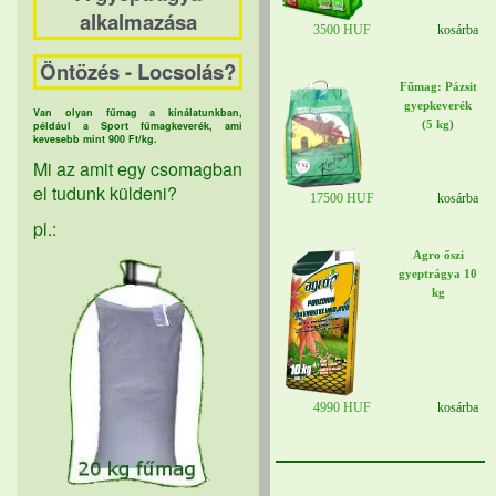
alkalmazása
3500 HUF
kosárba
Öntözés - Locsolás?
Fűmag: Pázsit
gyepkeverék
Van olyan fűmag a kínálatunkban,
(5 kg)
például a Sport fűmagkeverék, ami
kevesebb mint 900 Ft/kg.
Mi az amit egy csomagban
el tudunk küldeni?
17500 HUF
kosárba
pl.:
Agro őszi
gyeptrágya 10
kg
4990 HUF
kosárba