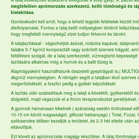
megfelelően aprómorzsás szerkezetű, kellő tömörségű és tá
kialakítása.
Gondoskodni kell arról, hogy a lehető legjobb feltételek között i
életfolyamatai. Fontos a talaj kellő mélységben történő fellazítá
hogy megfelelő mennyiségű vizet tudjon felvenni és tárolni.
A talajlazítással - végezhetjük ásóval, rotációs kapával, talajma
talajba 5-7 kg/m2 komposztált vagy szárított szerves trágyát, a
feltöltésre szolgál, de a talaj szerkezetét, vízmegtartó képességit is
lazítására alkalmas még a homok és a balti tőzeg is.
Alaptrágyaként használhatunk összetett
gyeptrágyát
is,( MULTIG
dkg/m2 mennyiségben. A nitrogén segíti a talajban lévő szerves 
megerősödését, a foszfor pedig a gyökér képződését.
A lazítás után szabadítsuk meg a talajt a kövektől, gyökerektől 
dolgoktól, majd végezzük el a finom tereprendezést gereblyével, 
A gyomok hamarosan kikelnek ( szárazság esetén öntözéssel előse
10-15 cm körüli magasságot, glifozat hatóanyagú ( Total, Fozat, G
szélcsendes időben kezeljük a területet, és 2-3 hét eltelte után
eltávolítjuk.
Ezt követi az aprómorzsás magágy készítése. A talaj tömörsége 