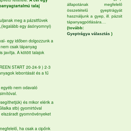
állapotának megfelelő
panyagtartalmú talaj
összetételű gyeptrágyát
használjunk a gyep, ill. pázsit
nduljanak meg a pázsitfüvek
tápanyagpótlására....
sa,(legalább egy ásónyomnyi)
(tovább:
Gyeptrágya választás
)
róval- egy időben dolgozzunk a
mi nem csak tápanyag
 javítja. A kötött talajok
REEN START 20-24-9 ) 2-3
anyagok lebontását és a fű
és egyéb nem odavaló
simítóval.
gíthetjük) és mikor elérik a
lialka stb) gyomirtóval
 az elszáradt gyomnövényeket
megfelelő, ha csak a cipőnk