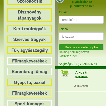
Szórókocsik
a vásárláshoz
jelentkezzen be!
Dísznövény
Email:
tápanyagok
Kerti műtrágyák
Jelszó:
Szerves trágyák
Belépés a webshopba
Fű-, ágyásszegély
Ha még nem regisztrált,
kattintson ide!
Fümagkeverékek
Segítség: (+36) 20-968-3723
Barenbrug fűmag
A kosár
tartalma
Gyep, fű, pázsit
Fümagkeverékek
Sport fűmagok