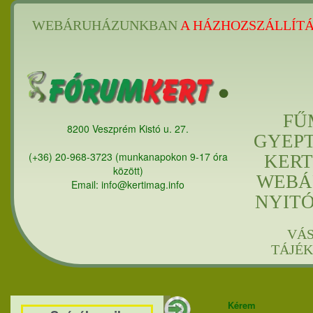
WEBÁRUHÁZUNKBAN
A HÁZHOZSZÁLLÍTÁ
FŰ
8200 Veszprém Kistó u. 27.
GYEP
(+36) 20-968-3723 (munkanapokon 9-17 óra
KERT
között)
WEBÁ
Email: info@kertimag.info
NYIT
VÁ
TÁJÉ
Kérem