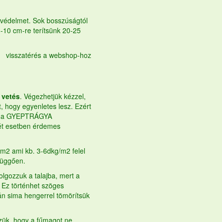
i védelmet. Sok bosszúságtól
-10 cm-re terítsünk 20-25
visszatérés a webshop-hoz
 vetés
. Végezhetjük kézzel,
, hogy egyenletes lesz. Ezért
 a
GYEPTRÁGYA
két esetben érdemes
 m2 ami kb. 3-6dkg/m2 felel
függően.
lgozzuk a talajba, mert a
 Ez történhet szöges
tán sima hengerrel tömörítsük
zük, hogy a fűmagot ne