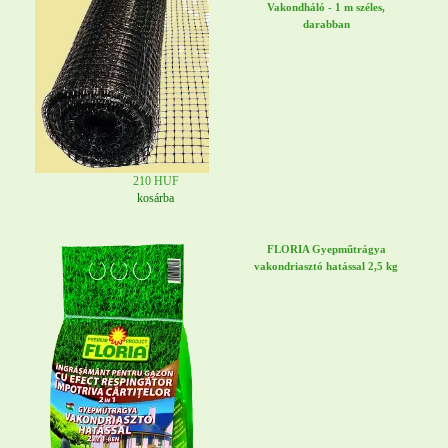
Vakondháló - 1 m széles,
darabban
210 HUF
kosárba
FLORIA Gyepműtrágya
vakondriasztó hatással 2,5 kg