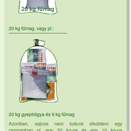
20 kg fűmag, vagy pl.:
20 kg gyeptrágya és 9 kg fűmag
Azonban, sajnos nem tudunk elküldeni egy
csomagban pl. egy 20 kg-os és egy 10 kg-os