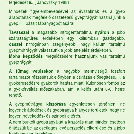
terjedését is. ( Janovszky 1988)
Mindezek figyelembevételével az évszaknak és a gyep
állapotának megfelelő összetételű
gyeptrágyát
használjunk a
gyep, ill. pázsit tápanyagpótlására.
Tavasszal
a magasabb nitrogéntartalmú,
nyáron
a jobb
szárazságtűrés érdekében egy káliumban gazdagabb,
ősszel
nitrogénban szegényebb, nagy kálium tartalmú
gyepműtrágyát
válasszunk a jobb áttelelés érdekében.
Moha képződés
megelőzésére használjunk vas tartalmú
gyeptrágyát.
A
fűmag
vetésekor
a nagyobb mennyiségű foszfort
tartalmazót részesítsük előnyben a csirázás elősegítése, ill. a
gyökeresedésre gyakorolt hatása miatt. Különösen fontos ez
a gyökérváltás időszakában, ami a kelés utáni 6-8. hétre
tehető.
A
gyepműtrágya
kiszórása
egyenletesen történjen, ne
legyenek átfedések és gyeptrágya hiányos területek, hogy ne
legyen növekedés- és színbeli eltérés.
A nem burkolt gyeptrágyákat a kiszórás után minden esetben
öntözzük be az esetleges levélperzselés elkerülése és a jobb
hatékonyság érdekében.