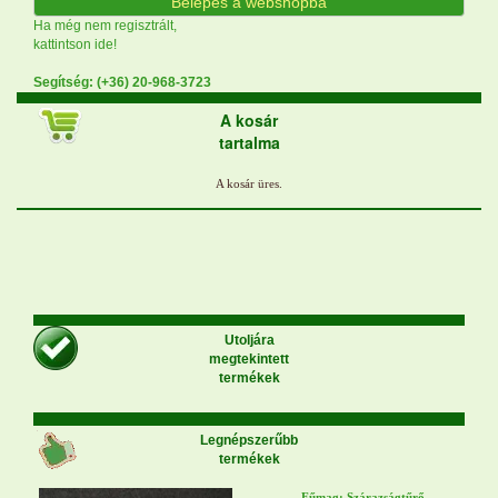
Belépés a webshopba
Ha még nem regisztrált,
kattintson ide!
Segítség: (+36) 20-968-3723
A kosár
tartalma
Utoljára
megtekintett
termékek
Legnépszerűbb
termékek
Fűmag: Szárazságtűrő