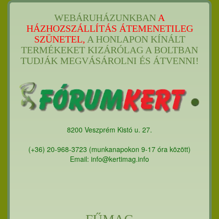
WEBÁRUHÁZUNKBAN
A
HÁZHOZSZÁLLÍTÁS ÁTEMENETILEG
SZÜNETEL,
A HONLAPON KÍNÁLT
TERMÉKEKET KIZÁRÓLAG A BOLTBAN
TUDJÁK MEGVÁSÁROLNI ÉS ÁTVENNI!
8200 Veszprém Kistó u. 27.
(+36) 20-968-3723 (munkanapokon 9-17 óra között)
Email: info@kertimag.info