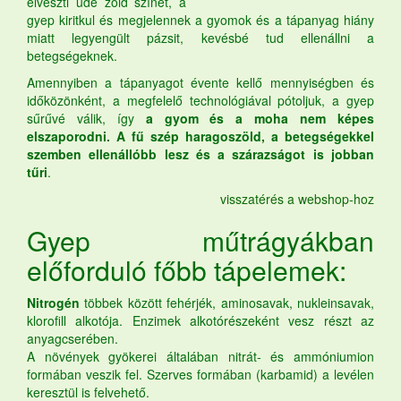
elveszti üde zöld színét, a
gyep kiritkul és megjelennek a gyomok és a tápanyag hiány
miatt legyengült pázsit, kevésbé tud ellenállni a
betegségeknek.
Amennyiben a tápanyagot évente kellő mennyiségben és
időközönként, a megfelelő technológiával pótoljuk, a gyep
sűrűvé válik, így
a gyom és a moha nem képes
elszaporodni. A fű szép haragoszöld, a betegségekkel
szemben ellenállóbb lesz és a szárazságot is jobban
tűri
.
visszatérés a webshop-hoz
Gyep műtrágyákban
előforduló főbb tápelemek:
Nitrogén
többek között fehérjék, aminosavak, nukleinsavak,
klorofill alkotója. Enzimek alkotórészeként vesz részt az
anyagcserében.
A növények gyökerei általában nitrát- és ammóniumion
formában veszik fel. Szerves formában (karbamid) a levélen
keresztül is felvehető.