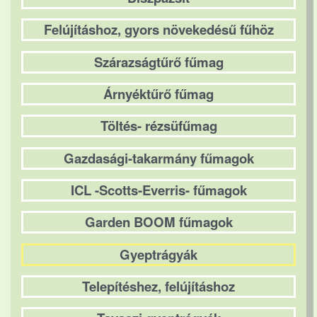
Felújításhoz, gyors növekedésű fűhöz
Szárazságtűrő fűmag
Árnyéktűrő fűmag
Töltés- rézsüfűmag
Gazdasági-takarmány fűmagok
ICL -Scotts-Everris- fűmagok
Garden BOOM fűmagok
Gyeptrágyák
Telepítéshez, felújításhoz