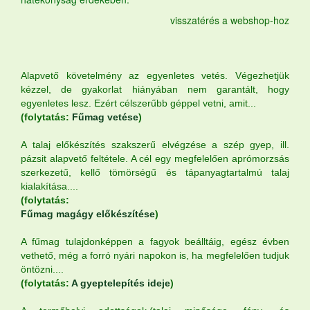
visszatérés a webshop-hoz
Alapvető követelmény az egyenletes vetés. Végezhetjük
kézzel, de gyakorlat hiányában nem garantált, hogy
egyenletes lesz. Ezért célszerűbb géppel vetni, amit...
(folytatás:
Fűmag vetése
)
A talaj előkészítés szakszerű elvégzése a szép gyep, ill.
pázsit alapvető feltétele. A cél egy megfelelően aprómorzsás
szerkezetű, kellő tömörségű és tápanyagtartalmú talaj
kialakítása....
(folytatás:
Fűmag magágy előkészítése
)
A fűmag tulajdonképpen a fagyok beálltáig, egész évben
vethető, még a forró nyári napokon is, ha megfelelően tudjuk
öntözni....
(folytatás:
A gyeptelepítés ideje
)