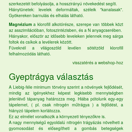
szerkezetét befolyásolja, a hosszirányú növekedést segíti.
Hiánytünetek: levelek deformáltak, széleik "kanalasak".
Gyökereken barnulás és elhalás látható.
Magnézium
a klorofill alkotórésze, szerepe van többek közt
az asszimilációban, fotoszintézisben, és a N anyagcserében.
Hiányakor, először az idősebb leveleken jelennek meg sárga
foltok és csíkok a levélerek között.
Füveknél a világoszöld levélen sötétzöld klorofill
felhalmozódás látható.
visszatérés a webshop-hoz
Gyeptrágya
választás
A Liebig-féle minimum törvény szerint a növények fejlődését,
mindig az igényekhez képest legkisebb mennyiségben
jelenlévő tápanyag határozza meg. Hiába pótolunk egy-egy
tápelemet, ( pl. csak nitrogén műtrágya ) a fejlődést, a
hiányzó tápelem korlátozza.
Ez az elmélet vonatkozik a környezeti tényezőkre is.
A nagy mennyiségű egyoldalú nitrogén trágyázás növelheti a
gyomosodást és elősegítheti a gombás betegségek