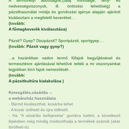
A termőhelyi adottságok,(talaj minősége, fény- és
nedvességviszonyok, ill. öntözési lehetőség) a
pázsithasználat módja és gondozási igénye alapján ajánlott
kiválasztani a megfelelő keveréket....
(tovább:
A fűmagkeverék kiválasztása
)
Pázsit? Gyep? Diszpázsit? Sportpázsit, sportgyep....
(tovább:
Pázsit vagy gyep?
)
...a hazánkban vadon termő fűfajok begyűjtésével és
termesztésre ajánlásával lehetővé tették a mi viszonyainkat
legjobban bíró fajok nemesítését...
(tovább:
A pázsitkultúra kialakulása
)
Keresgélés,vásárlás --
a webáruház használata
- Bármit kiválaszthat, kosárba tehet.
- A kosár ürithető és újra tölthető.
- Ha "A vásárlás befejezése" gombra kattint, a következő
lépésben még mindig módosíthatja a termékek számát (akár
törölheti is).