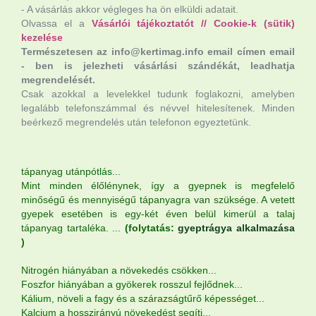
- A vásárlás akkor végleges ha ön elküldi adatait.
Olvassa el a
Vásárlói tájékoztatót
//
Cookie-k (sütik)
kezelése
Természetesen az info@kertimag.info email címen email
- ben is jelezheti vásárlási szándékát, leadhatja
megrendelését.
Csak azokkal a levelekkel tudunk foglakozni, amelyben
legalább telefonszámmal és névvel hitelesítenek. Minden
beérkező megrendelés után telefonon egyeztetünk.
tápanyag utánpótlás...
Mint minden élőlénynek, így a gyepnek is megfelelő
minőségű és mennyiségű tápanyagra van szüksége. A vetett
gyepek esetében is egy-két éven belül kimerül a talaj
tápanyag tartaléka. ...
(folytatás:
gyeptrágya alkalmazása
)
Nitrogén hiányában a növekedés csökken...
Foszfor hiányában a gyökerek rosszul fejlődnek...
Kálium, növeli a fagy és a szárazságtűrő képességet...
Kalcium a hosszirányú növekedést segíti...