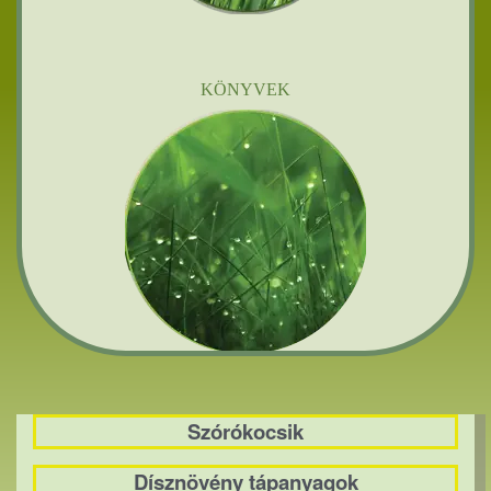
KÖNYVEK
Szórókocsik
Dísznövény tápanyagok