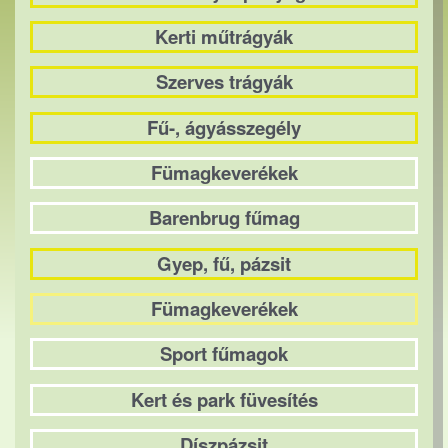
Kerti műtrágyák
Szerves trágyák
Fű-, ágyásszegély
Fümagkeverékek
Barenbrug fűmag
Gyep, fű, pázsit
Fümagkeverékek
Sport fűmagok
Kert és park füvesítés
Díszpázsit