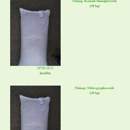
Fűmag: Kaszáló fűmagkeverék
(20 kg)
39700 HUF
kosárba
Fűmag: Töltés gyepkeverék
(20 kg)