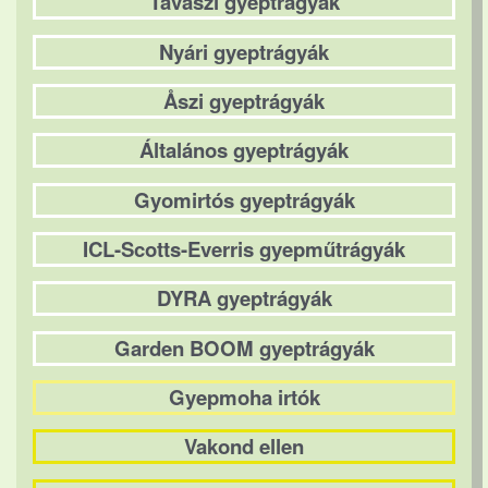
Tavaszi gyeptrágyák
Nyári gyeptrágyák
Åszi gyeptrágyák
Általános gyeptrágyák
Gyomirtós gyeptrágyák
ICL-Scotts-Everris gyepműtrágyák
DYRA gyeptrágyák
Garden BOOM gyeptrágyák
Gyepmoha irtók
Vakond ellen