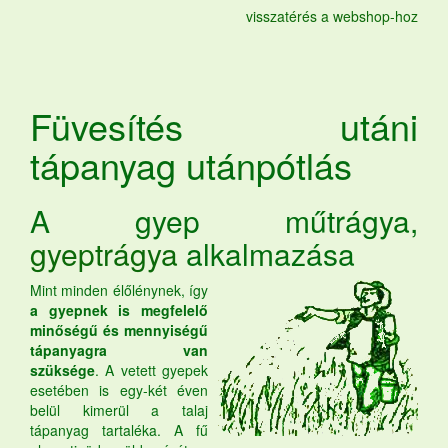
visszatérés a webshop-hoz
Füvesítés utáni
tápanyag utánpótlás
A gyep műtrágya,
gyeptrágya
alkalmazása
Mint minden élőlénynek, így
a gyepnek is megfelelő
minőségű és mennyiségű
tápanyagra van
szüksége
. A vetett gyepek
esetében is egy-két éven
belül kimerül a talaj
tápanyag tartaléka. A fű