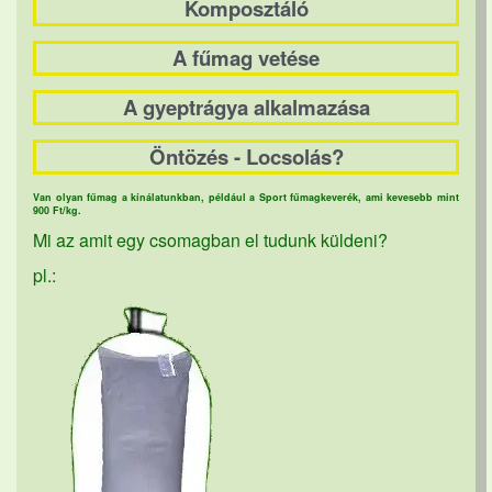
Komposztáló
A fűmag vetése
A gyeptrágya alkalmazása
Öntözés - Locsolás?
Van olyan fűmag a kínálatunkban, például a Sport fűmagkeverék, ami kevesebb mint
900 Ft/kg.
Mi az amit egy csomagban el tudunk küldeni?
pl.: