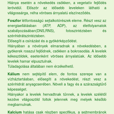
Hiánya esetén a növekedés csökken, a vegetatív fejlődés
lerövidül. Először az idősebb leveleken látható a
világossárga, néha vöröses árnyalatú elszíneződés.
Foszfor
létfontosságú sejtalkotórészek eleme. Részt vesz az
energiaellátásban (ATP, ADP), az életfolyamatok
szabályozásában(DNS,RNS), fotoszintézisben és
szénhidrátszintézisben.
Elősegíti a csírázást és a gyökérképződést.
Hiányában a növények elmaradnak a növekedésben, a
gyökerek rosszul fejlődnek, csökken a bokrosodás. A levelek
kékeszöldek, esetenként vöröses árnyalatúak. Az idősebb
levelek hamar elpusztulnak.
Túladagolása általában nem érzékelhető.
Kálium
nem sejtépítő elem, de fontos szerepe van a
vízháztartásban, elősegíti a növekedést, részt vesz a
szénhidrát anyagcserében. Növeli a fagy és a szárazságtűrő
képességet.
Hiányakor a levelek hervadtnak tűnnek, a levelek szélétől
kezdve világoszöld foltok jelennek meg melyek később
megbarnulnak.
Kalcium
hatása csak részben specifikus, a sejtmembránok