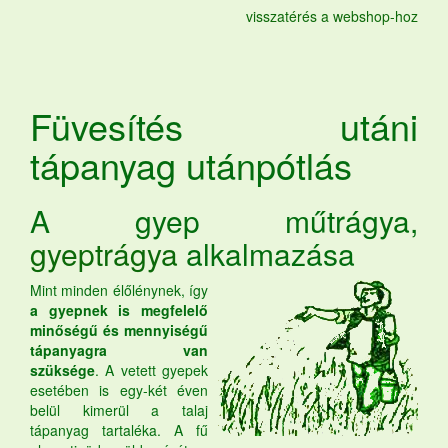
visszatérés a webshop-hoz
Füvesítés utáni
tápanyag utánpótlás
A gyep műtrágya,
gyeptrágya
alkalmazása
Mint minden élőlénynek, így
a gyepnek is megfelelő
minőségű és mennyiségű
tápanyagra van
szüksége
. A vetett gyepek
esetében is egy-két éven
belül kimerül a talaj
tápanyag tartaléka. A fű