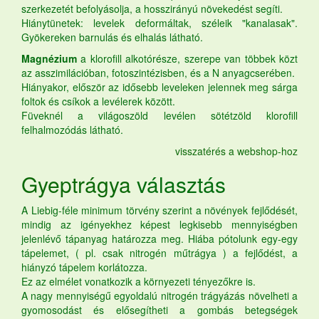
szerkezetét befolyásolja, a hosszirányú növekedést segíti.
Hiánytünetek: levelek deformáltak, széleik "kanalasak".
Gyökereken barnulás és elhalás látható.
Magnézium
a klorofill alkotórésze, szerepe van többek közt
az asszimilációban, fotoszintézisben, és a N anyagcserében.
Hiányakor, először az idősebb leveleken jelennek meg sárga
foltok és csíkok a levélerek között.
Füveknél a világoszöld levélen sötétzöld klorofill
felhalmozódás látható.
visszatérés a webshop-hoz
Gyeptrágya
választás
A Liebig-féle minimum törvény szerint a növények fejlődését,
mindig az igényekhez képest legkisebb mennyiségben
jelenlévő tápanyag határozza meg. Hiába pótolunk egy-egy
tápelemet, ( pl. csak nitrogén műtrágya ) a fejlődést, a
hiányzó tápelem korlátozza.
Ez az elmélet vonatkozik a környezeti tényezőkre is.
A nagy mennyiségű egyoldalú nitrogén trágyázás növelheti a
gyomosodást és elősegítheti a gombás betegségek