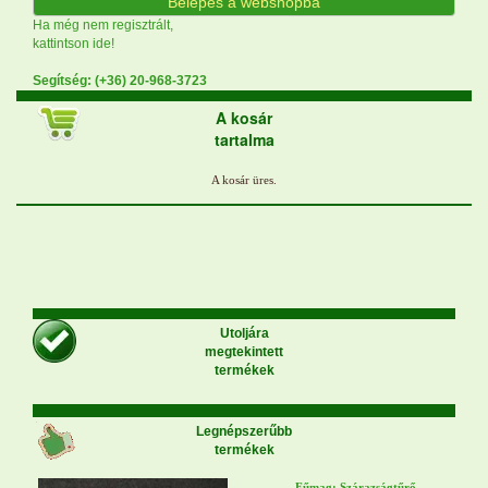
Belépés a webshopba
Ha még nem regisztrált,
kattintson ide!
Segítség: (+36) 20-968-3723
A kosár
tartalma
Utoljára
megtekintett
termékek
Legnépszerűbb
termékek
Fűmag: Szárazságtűrő