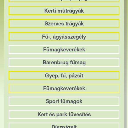
Kerti műtrágyák
Szerves trágyák
Fű-, ágyásszegély
Fümagkeverékek
Barenbrug fűmag
Gyep, fű, pázsit
Fümagkeverékek
Sport fűmagok
Kert és park füvesítés
Díszpázsit