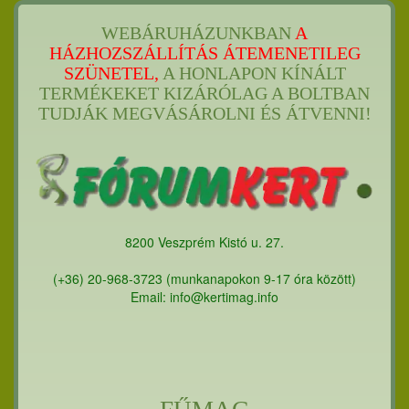
WEBÁRUHÁZUNKBAN
A
HÁZHOZSZÁLLÍTÁS ÁTEMENETILEG
SZÜNETEL,
A HONLAPON KÍNÁLT
TERMÉKEKET KIZÁRÓLAG A BOLTBAN
TUDJÁK MEGVÁSÁROLNI ÉS ÁTVENNI!
8200 Veszprém Kistó u. 27.
(+36) 20-968-3723 (munkanapokon 9-17 óra között)
Email: info@kertimag.info