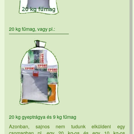
20 kg fűmag, vagy pl.:
20 kg gyeptrágya és 9 kg fűmag
Azonban, sajnos nem tudunk elküldeni egy
csomagban pl. egy 20 kg-os és egy 10 kg-os