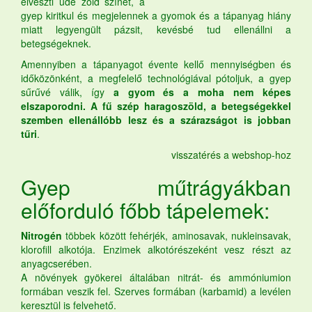
elveszti üde zöld színét, a
gyep kiritkul és megjelennek a gyomok és a tápanyag hiány
miatt legyengült pázsit, kevésbé tud ellenállni a
betegségeknek.
Amennyiben a tápanyagot évente kellő mennyiségben és
időközönként, a megfelelő technológiával pótoljuk, a gyep
sűrűvé válik, így
a gyom és a moha nem képes
elszaporodni. A fű szép haragoszöld, a betegségekkel
szemben ellenállóbb lesz és a szárazságot is jobban
tűri
.
visszatérés a webshop-hoz
Gyep műtrágyákban
előforduló főbb tápelemek:
Nitrogén
többek között fehérjék, aminosavak, nukleinsavak,
klorofill alkotója. Enzimek alkotórészeként vesz részt az
anyagcserében.
A növények gyökerei általában nitrát- és ammóniumion
formában veszik fel. Szerves formában (karbamid) a levélen
keresztül is felvehető.