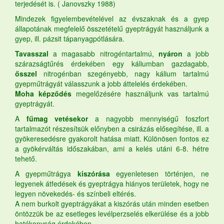
terjedését is. ( Janovszky 1988)
Mindezek figyelembevételével az évszaknak és a gyep
állapotának megfelelő összetételű
gyeptrágyát
használjunk a
gyep, ill. pázsit tápanyagpótlására.
Tavasszal
a magasabb nitrogéntartalmú,
nyáron
a jobb
szárazságtűrés érdekében egy káliumban gazdagabb,
ősszel
nitrogénban szegényebb, nagy kálium tartalmú
gyepműtrágyát
válasszunk a jobb áttelelés érdekében.
Moha képződés
megelőzésére használjunk vas tartalmú
gyeptrágyát.
A
fűmag
vetésekor
a nagyobb mennyiségű foszfort
tartalmazót részesítsük előnyben a csirázás elősegítése, ill. a
gyökeresedésre gyakorolt hatása miatt. Különösen fontos ez
a gyökérváltás időszakában, ami a kelés utáni 6-8. hétre
tehető.
A
gyepműtrágya
kiszórása
egyenletesen történjen, ne
legyenek átfedések és gyeptrágya hiányos területek, hogy ne
legyen növekedés- és színbeli eltérés.
A nem burkolt gyeptrágyákat a kiszórás után minden esetben
öntözzük be az esetleges levélperzselés elkerülése és a jobb
hatékonyság érdekében.