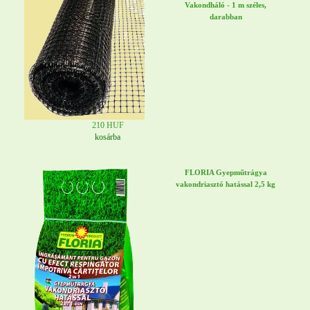
Vakondháló - 1 m széles,
darabban
210 HUF
kosárba
FLORIA Gyepműtrágya
vakondriasztó hatással 2,5 kg