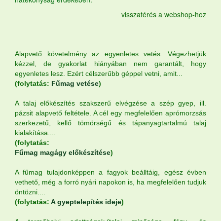
visszatérés a webshop-hoz
Alapvető követelmény az egyenletes vetés. Végezhetjük
kézzel, de gyakorlat hiányában nem garantált, hogy
egyenletes lesz. Ezért célszerűbb géppel vetni, amit...
(folytatás:
Fűmag vetése
)
A talaj előkészítés szakszerű elvégzése a szép gyep, ill.
pázsit alapvető feltétele. A cél egy megfelelően aprómorzsás
szerkezetű, kellő tömörségű és tápanyagtartalmú talaj
kialakítása....
(folytatás:
Fűmag magágy előkészítése
)
A fűmag tulajdonképpen a fagyok beálltáig, egész évben
vethető, még a forró nyári napokon is, ha megfelelően tudjuk
öntözni....
(folytatás:
A gyeptelepítés ideje
)