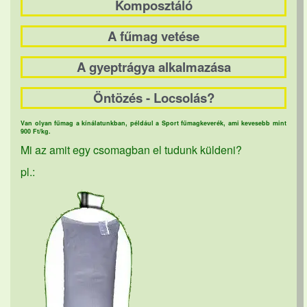
Komposztáló
A fűmag vetése
A gyeptrágya alkalmazása
Öntözés - Locsolás?
Van olyan fűmag a kínálatunkban, például a Sport fűmagkeverék, ami kevesebb mint
900 Ft/kg.
Mi az amit egy csomagban el tudunk küldeni?
pl.: