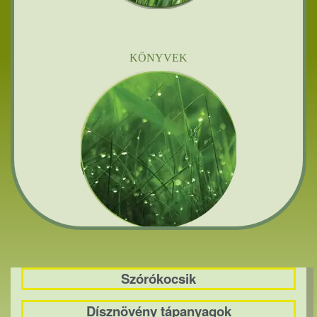
KÖNYVEK
Szórókocsik
Dísznövény tápanyagok