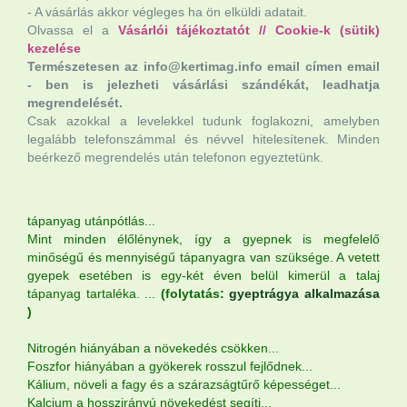
- A vásárlás akkor végleges ha ön elküldi adatait.
Olvassa el a
Vásárlói tájékoztatót
//
Cookie-k (sütik)
kezelése
Természetesen az info@kertimag.info email címen email
- ben is jelezheti vásárlási szándékát, leadhatja
megrendelését.
Csak azokkal a levelekkel tudunk foglakozni, amelyben
legalább telefonszámmal és névvel hitelesítenek. Minden
beérkező megrendelés után telefonon egyeztetünk.
tápanyag utánpótlás...
Mint minden élőlénynek, így a gyepnek is megfelelő
minőségű és mennyiségű tápanyagra van szüksége. A vetett
gyepek esetében is egy-két éven belül kimerül a talaj
tápanyag tartaléka. ...
(folytatás:
gyeptrágya alkalmazása
)
Nitrogén hiányában a növekedés csökken...
Foszfor hiányában a gyökerek rosszul fejlődnek...
Kálium, növeli a fagy és a szárazságtűrő képességet...
Kalcium a hosszirányú növekedést segíti...