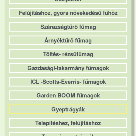
Felújításhoz, gyors növekedésű fűhöz
Szárazságtűrő fűmag
Árnyéktűrő fűmag
Töltés- rézsüfűmag
Gazdasági-takarmány fűmagok
ICL -Scotts-Everris- fűmagok
Garden BOOM fűmagok
Gyeptrágyák
Telepítéshez, felújításhoz