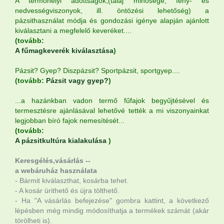
A termőhelyi adottságok,(talaj minősége, fény- és
nedvességviszonyok, ill. öntözési lehetőség) a
pázsithasználat módja és gondozási igénye alapján ajánlott
kiválasztani a megfelelő keveréket....
(tovább:
A fűmagkeverék kiválasztása
)
Pázsit? Gyep? Diszpázsit? Sportpázsit, sportgyep....
(tovább:
Pázsit vagy gyep?
)
...a hazánkban vadon termő fűfajok begyűjtésével és
termesztésre ajánlásával lehetővé tették a mi viszonyainkat
legjobban bíró fajok nemesítését...
(tovább:
A pázsitkultúra kialakulása
)
Keresgélés,vásárlás --
a webáruház használata
- Bármit kiválaszthat, kosárba tehet.
- A kosár ürithető és újra tölthető.
- Ha "A vásárlás befejezése" gombra kattint, a következő
lépésben még mindig módosíthatja a termékek számát (akár
törölheti is).