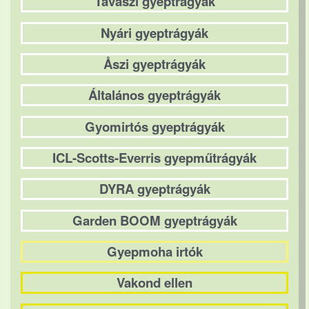
Tavaszi gyeptrágyák
Nyári gyeptrágyák
Åszi gyeptrágyák
Általános gyeptrágyák
Gyomirtós gyeptrágyák
ICL-Scotts-Everris gyepműtrágyák
DYRA gyeptrágyák
Garden BOOM gyeptrágyák
Gyepmoha irtók
Vakond ellen