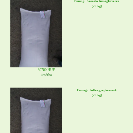
Fűmag: Kaszáló fűmagkeverék
(20 kg)
39700 HUF
kosárba
Fűmag: Töltés gyepkeverék
(20 kg)