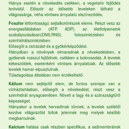
Hiánya esetén a növekedés csökken, a vegetatív fejlődés
lerövidül. Először az idősebb leveleken látható a
világossárga, néha vöröses árnyalatú elszíneződés.
Foszfor
létfontosságú sejtalkotórészek eleme. Részt vesz az
energiaellátásban (ATP, ADP), az életfolyamatok
szabályozásában(DNS,RNS), fotoszintézisben és
szénhidrátszintézisben.
Elősegíti a csírázást és a gyökérképződést.
Hiányában a növények elmaradnak a növekedésben, a
gyökerek rosszul fejlődnek, csökken a bokrosodás. A levelek
kékeszöldek, esetenként vöröses árnyalatúak. Az idősebb
levelek hamar elpusztulnak.
Túladagolása általában nem érzékelhető.
Kálium
nem sejtépítő elem, de fontos szerepe van a
vízháztartásban, elősegíti a növekedést, részt vesz a
szénhidrát anyagcserében. Növeli a fagy és a szárazságtűrő
képességet.
Hiányakor a levelek hervadtnak tűnnek, a levelek szélétől
kezdve világoszöld foltok jelennek meg melyek később
megbarnulnak.
Kalcium
hatása csak részben specifikus, a sejtmembránok