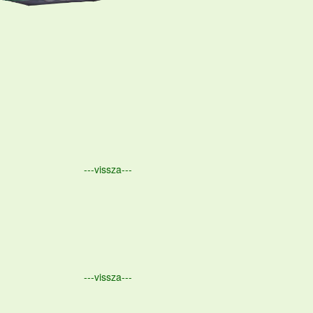
---vissza---
---vissza---