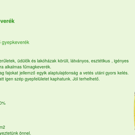
everék
tő gyepkeverék
rűletek, üdülők és lakóházak körüli, látványos, esztétikus , igényes
ásra alkalmas fűmagkeverék.
 fajokat jellemző egyik alaptulajdonság a vetés utáni gyors kelés.
tt igen szép gyepfelületet kaphatunk. Jól terhelhető.
00%
/m2
gyeztetünk önnel.