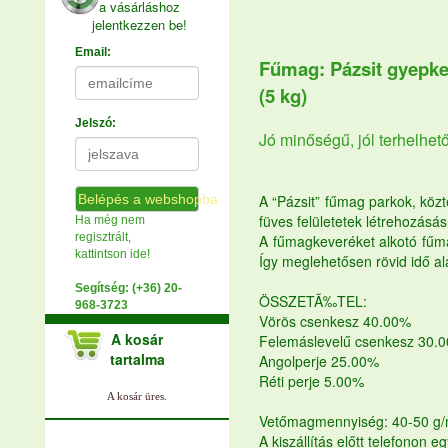
a vásárláshoz
jelentkezzen be!
Email:
Fűmag: Pázsit gyepk
(5 kg)
Jelszó:
Jó minőségű, jól terhelhe
Belépés a webshopba
A “Pázsit” fűmag parkok, közte
füves felületetek létrehozás
Ha még nem
regisztrált,
A fűmagkeveréket alkotó fűmag
kattintson ide!
Így meglehetősen rövid idő ala
Segítség: (+36) 20-
ÖSSZETÃ‰TEL:
968-3723
Vörös csenkesz 40.00%
A kosár
Felemáslevelű csenkesz 30.
tartalma
Angolperje 25.00%
Réti perje 5.00%
Vetőmagmennyiség: 40-50 g
A kiszállítás előtt telefonon e