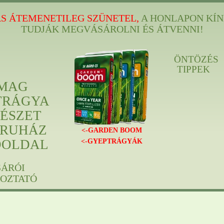
S ÁTEMENETILEG SZÜNETEL,
A HONLAPON KÍN
TUDJÁK MEGVÁSÁROLNI ÉS ÁTVENNI!
ÖNTÖZÉS
TIPPEK
MAG
TRÁGYA
ÉSZET
RUHÁZ
<-GARDEN BOOM
ÓOLDAL
<-GYEPTRÁGYÁK
SÁRÓI
KOZTATÓ