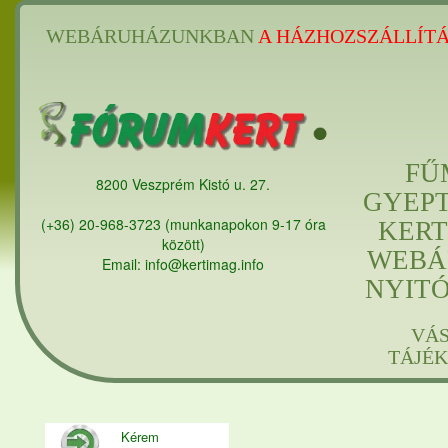
WEBÁRUHÁZUNKBAN
A HÁZHOZSZÁLLÍTÁ
FŰ
8200 Veszprém Kistó u. 27.
GYEP
(+36) 20-968-3723 (munkanapokon 9-17 óra
KERT
között)
WEBÁ
Email: info@kertimag.info
NYIT
VÁ
TÁJÉ
Kérem