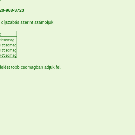
 20-968-3723
i díjszabás szerint számoljuk:
k
t/csomag
Ft/csomag
Ft/csomag
Ft/csomag
elést több csomagban adjuk fel.