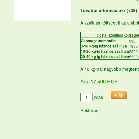
További információk: (+36)
A szállítás költségeit az alább
Postai szállítási költsége
Csomagautomatába
990 F
0-10 kg-ig házhoz szállítva
1990 
10-20 kg-ig házhoz szállítva
2990 
20-40 kg-ig házhoz szállítva
5990 
A 40 kg-nál nagyobb megrend
Ára:
17.500
HUF
zsák
Raktáron