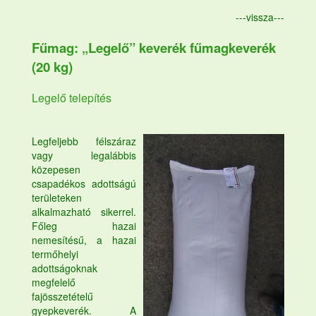
---vissza---
Fűmag: „Legelő” keverék fűmagkeverék
(20 kg)
Legelő telepítés
Legfeljebb félszáraz
vagy legalábbis
közepesen
csapadékos adottságú
területeken
alkalmazható sikerrel.
Főleg hazai
nemesítésű, a hazai
termőhelyi
adottságoknak
megfelelő
fajösszetételű
gyepkeverék. A