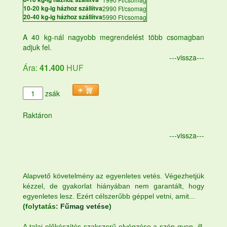
10-20 kg-ig házhoz szállítva
2990 Ft/csomag
20-40 kg-ig házhoz szállítva
5990 Ft/csomag
A 40 kg-nál nagyobb megrendelést több csomagban
adjuk fel.
---vissza---
Ára:
41.400
HUF
zsák
Raktáron
---vissza---
Alapvető követelmény az egyenletes vetés. Végezhetjük
kézzel, de gyakorlat hiányában nem garantált, hogy
egyenletes lesz. Ezért célszerűbb géppel vetni, amit...
(folytatás:
Fűmag vetése
)
A talaj előkészítés szakszerű elvégzése a szép gyep, ill.