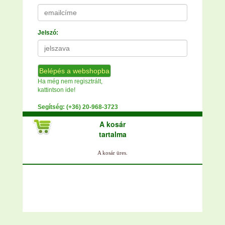
Jelszó:
Belépés a webshopba
Ha még nem regisztrált,
kattintson ide!
Segítség: (+36) 20-968-3723
A kosár
tartalma