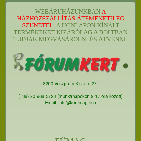
WEBÁRUHÁZUNKBAN
A
HÁZHOZSZÁLLÍTÁS ÁTEMENETILEG
SZÜNETEL,
A HONLAPON KÍNÁLT
TERMÉKEKET KIZÁRÓLAG A BOLTBAN
TUDJÁK MEGVÁSÁROLNI ÉS ÁTVENNI!
8200 Veszprém Kistó u. 27.
(+36) 20-968-3723 (munkanapokon 9-17 óra között)
Email: info@kertimag.info