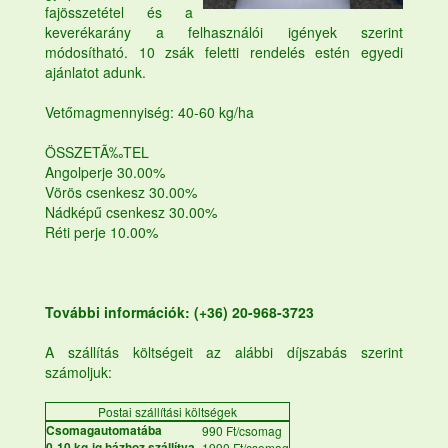
fajösszetétel és a
keverékarány a felhasználói igények szerint
módosítható. 10 zsák feletti rendelés estén egyedi
ajánlatot adunk.
Vetőmagmennyiség: 40-60 kg/ha
ÖSSZETÃ‰TEL
Angolperje 30.00%
Vörös csenkesz 30.00%
Nádképű csenkesz 30.00%
Réti perje 10.00%
További információk: (+36) 20-968-3723
A szállítás költségeit az alábbi díjszabás szerint
számoljuk:
Postai szállítási költségek
Csomagautomatába
990 Ft/csomag
0-10 kg-ig házhoz szállítva
1990 Ft/csomag