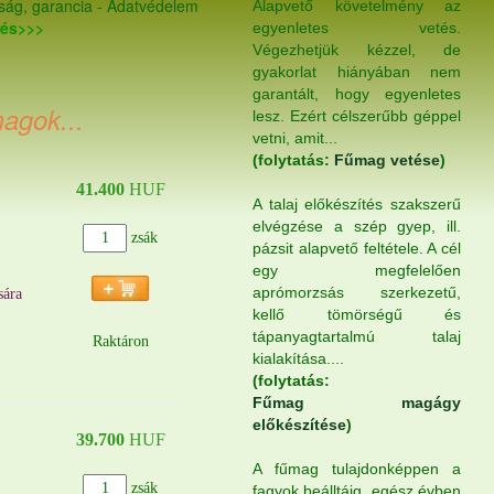
ság, garancia
-
Adatvédelem
Alapvető követelmény az
rés>>>
egyenletes vetés.
Végezhetjük kézzel, de
gyakorlat hiányában nem
garantált, hogy egyenletes
agok...
lesz. Ezért célszerűbb géppel
vetni, amit...
(folytatás:
Fűmag vetése
)
41.400
HUF
A talaj előkészítés szakszerű
elvégzése a szép gyep, ill.
zsák
pázsit alapvető feltétele. A cél
egy megfelelően
aprómorzsás szerkezetű,
sára
kellő tömörségű és
tápanyagtartalmú talaj
Raktáron
kialakítása....
(folytatás:
Fűmag magágy
előkészítése
)
39.700
HUF
A fűmag tulajdonképpen a
zsák
fagyok beálltáig, egész évben