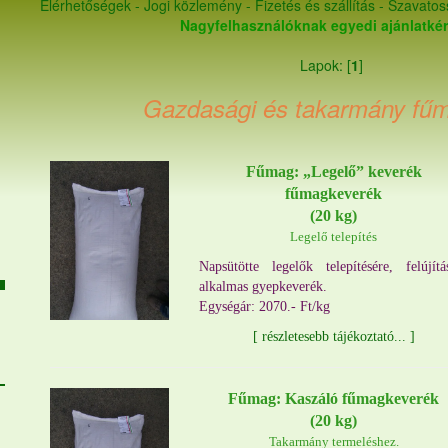
Elérhetőségek
-
Jogi közlemény
-
Fizetés és szállítás
-
Szavatos
Nagyfelhasználóknak egyedi ajánlatké
Lapok: [
1
]
Gazdasági és takarmány fűm
Fűmag: „Legelő” keverék
fűmagkeverék
(20 kg)
Legelő telepítés
Napsütötte legelők telepítésére, felújítá
alkalmas gyepkeverék.
Egységár: 2070.- Ft/kg
[
részletesebb tájékoztató...
]
Fűmag: Kaszáló fűmagkeverék
(20 kg)
Takarmány termeléshez.