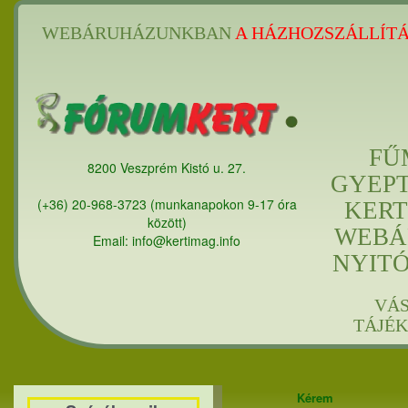
WEBÁRUHÁZUNKBAN
A HÁZHOZSZÁLLÍTÁ
FŰ
8200 Veszprém Kistó u. 27.
GYEP
(+36) 20-968-3723 (munkanapokon 9-17 óra
KERT
között)
WEBÁ
Email: info@kertimag.info
NYIT
VÁ
TÁJÉ
Kérem