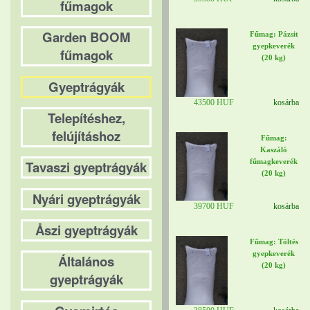
fűmagok
Garden BOOM
Fűmag: Pázsit
gyepkeverék
fűmagok
(20 kg)
Gyeptrágyák
43500 HUF
kosárba
Telepítéshez,
felújításhoz
Fűmag:
Kaszáló
fűmagkeverék
Tavaszi gyeptrágyák
(20 kg)
Nyári gyeptrágyák
39700 HUF
kosárba
Åszi gyeptrágyák
Fűmag: Töltés
gyepkeverék
Általános
(20 kg)
gyeptrágyák