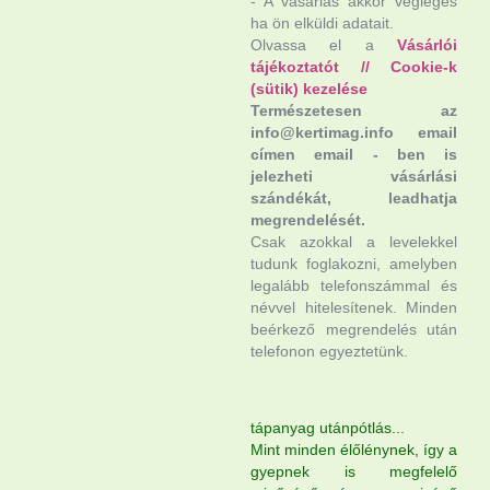
- A vásárlás akkor végleges
ha ön elküldi adatait.
Olvassa el a
Vásárlói
tájékoztatót
//
Cookie-k
(sütik) kezelése
Természetesen az
info@kertimag.info email
címen email - ben is
jelezheti vásárlási
szándékát, leadhatja
megrendelését.
Csak azokkal a levelekkel
tudunk foglakozni, amelyben
legalább telefonszámmal és
névvel hitelesítenek. Minden
beérkező megrendelés után
telefonon egyeztetünk.
tápanyag utánpótlás...
Mint minden élőlénynek, így a
gyepnek is megfelelő