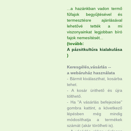
...a hazánkban vadon termő
fűfajok begyűjtésével és
termesztésre ajánlásával
lehetővé tették a mi
viszonyainkat legjobban bíró
fajok nemesítését...
(tovább:
A pázsitkultúra kialakulása
)
Keresgélés,vásárlás --
a webáruház használata
- Bármit kiválaszthat, kosárba
tehet.
- A kosár ürithető és újra
tölthető.
- Ha "A vásárlás befejezése"
gombra kattint, a következő
lépésben még mindig
módosíthatja a termékek
számát (akár törölheti is).