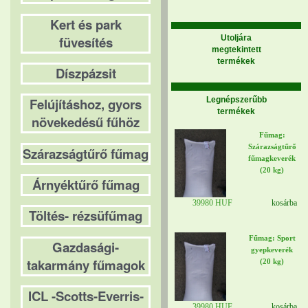
Kert és park
füvesítés
Utoljára
megtekintett
termékek
Díszpázsit
Legnépszerűbb
Felújításhoz, gyors
termékek
növekedésű fűhöz
Fűmag:
Szárazságtűrő
Szárazságtűrő fűmag
fűmagkeverék
(20 kg)
Árnyéktűrő fűmag
39980 HUF
kosárba
Töltés- rézsüfűmag
Fűmag: Sport
Gazdasági-
gyepkeverék
takarmány fűmagok
(20 kg)
ICL -Scotts-Everris-
39980 HUF
kosárba