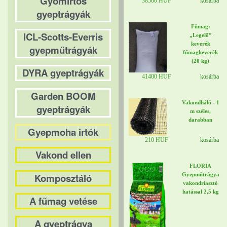
Gyomirtós
38500 HUF
kosárba
gyeptrágyák
Fűmag:
ICL-Scotts-Everris
„Legelő”
keverék
gyepműtrágyák
fűmagkeverék
(20 kg)
DYRA gyeptrágyák
41400 HUF
kosárba
Garden BOOM
Vakondháló - 1
gyeptrágyák
m széles,
darabban
Gyepmoha irtók
210 HUF
kosárba
Vakond ellen
FLORIA
Komposztáló
Gyepműtrágya
vakondriasztó
hatással 2,5 kg
A fűmag vetése
A gyeptrágya