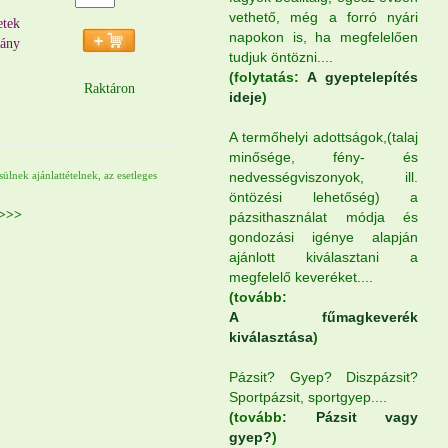
vethető, még a forró nyári
etek
napokon is, ha megfelelően
mány
tudjuk öntözni....
(folytatás:
A gyeptelepítés
Raktáron
ideje
)
A termőhelyi adottságok,(talaj
minősége, fény- és
nedvességviszonyok, ill.
lnek ajánlattételnek, az esetleges
öntözési lehetőség) a
s>>>
pázsithasználat módja és
gondozási igénye alapján
ajánlott kiválasztani a
megfelelő keveréket....
(tovább:
A fűmagkeverék
kiválasztása
)
Pázsit? Gyep? Diszpázsit?
Sportpázsit, sportgyep....
(tovább:
Pázsit vagy
gyep?
)