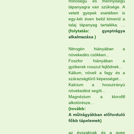
minőségű és mennyiségű
tápanyagra van szüksége. A
vetett gyepek esetében is
egy-két éven belül kimerül a
talaj tápanyag tartaléka. ...
(folytatás:
gyeptrágya
alkalmazása
)
Nitrogén hiányában a
növekedés csökken...
Foszfor hiányában a
gyökerek rosszul fejlődnek...
Kálium, növeli a fagy és a
szárazságtűrő képességet...
Kalcium a hosszirányú
növekedést segíti...
Magnézium a klorofill
alkotórésze...
(tovább:
A műtrágyákban előforduló
főbb tápelemek
)
az évszaknak és a gyep