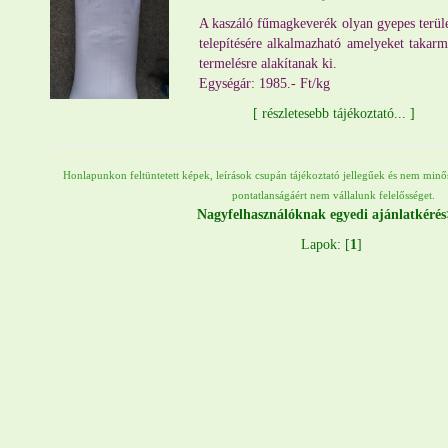
A kaszáló fűmagkeverék olyan gyepes terül
telepítésére alkalmazható amelyeket takar
termelésre alakítanak ki.
Egységár: 1985.- Ft/kg
[
részletesebb tájékoztató...
]
Honlapunkon feltüntetett képek, leírások csupán tájékoztató jellegűek és nem minősü
pontatlanságáért nem vállalunk felelősséget.
Nagyfelhasználóknak egyedi ajánlatkéré
Lapok: [
1
]