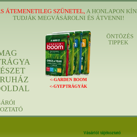
S ÁTEMENETILEG SZÜNETEL,
A HONLAPON KÍN
TUDJÁK MEGVÁSÁROLNI ÉS ÁTVENNI!
ÖNTÖZÉS
TIPPEK
MAG
TRÁGYA
ÉSZET
RUHÁZ
<-GARDEN BOOM
ÓOLDAL
<-GYEPTRÁGYÁK
SÁRÓI
KOZTATÓ
Vásárlói tájékoztató