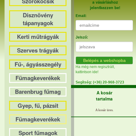
Szórókocsik
a vásárláshoz
jelentkezzen be!
Dísznövény
Email:
tápanyagok
Kerti műtrágyák
Jelszó:
Szerves trágyák
Belépés a webshopba
Fű-, ágyásszegély
Ha még nem regisztrált,
kattintson ide!
Fümagkeverékek
Segítség: (+36) 20-968-3723
Barenbrug fűmag
A kosár
tartalma
Gyep, fű, pázsit
Fümagkeverékek
Sport fűmagok