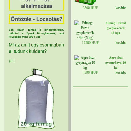
alkalmazása
3500 HUF
kosárba
Öntözés - Locsolás?
Fűmag: Pázsit
gyepkeverék
Van olyan fűmag a kínálatunkban,
(5 kg)
például a Sport fűmagkeverék, ami
kevesebb mint 900 Ft/kg.
17500 HUF
kosárba
Mi az amit egy csomagban
el tudunk küldeni?
Agro őszi
pl.:
gyeptrágya 10
kg
4990 HUF
kosárba