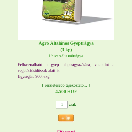
Agro Általános Gyeptrágya
(3 kg)
Univerzális műtrágya
Felhasználható a gyep alaptrágyázására, valamint a
vegetációsidőszak alatt is.
Egységár: 900,-/kg
[
részletesebb tájékoztató...
]
4.500
HUF
zsák