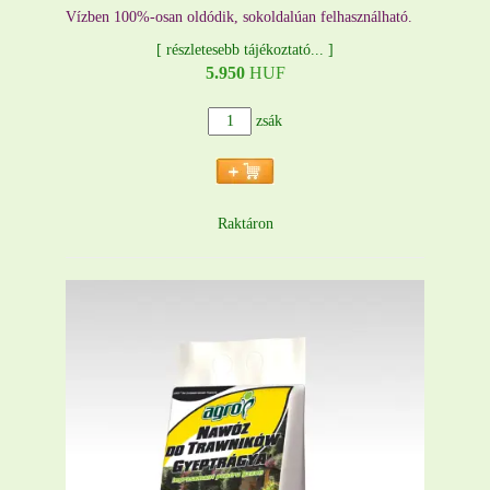
Vízben 100%-osan oldódik, sokoldalúan felhasználható.
[
részletesebb tájékoztató...
]
5.950
HUF
zsák
Raktáron