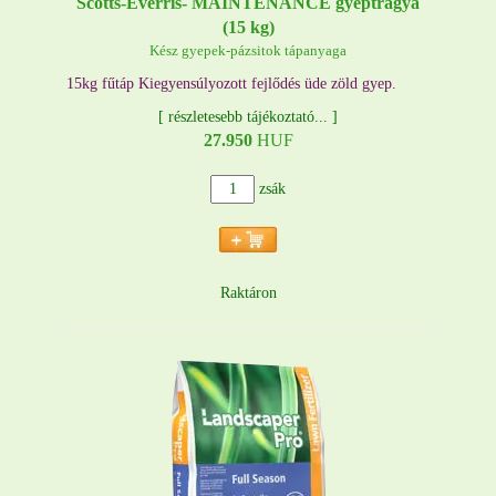
Scotts-Everris- MAINTENANCE gyeptrágya
(15 kg)
Kész gyepek-pázsitok tápanyaga
15kg fűtáp Kiegyensúlyozott fejlődés üde zöld gyep.
[
részletesebb tájékoztató...
]
27.950
HUF
zsák
Raktáron