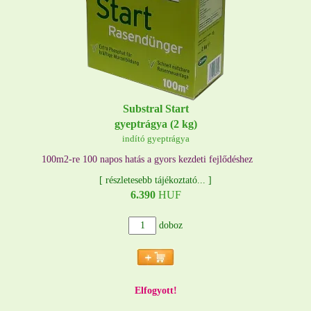
Substral Start
gyeptrágya (2 kg)
indító gyeptrágya
100m2-re 100 napos hatás a gyors kezdeti fejlődéshez
[
részletesebb tájékoztató...
]
6.390
HUF
doboz
Elfogyott!