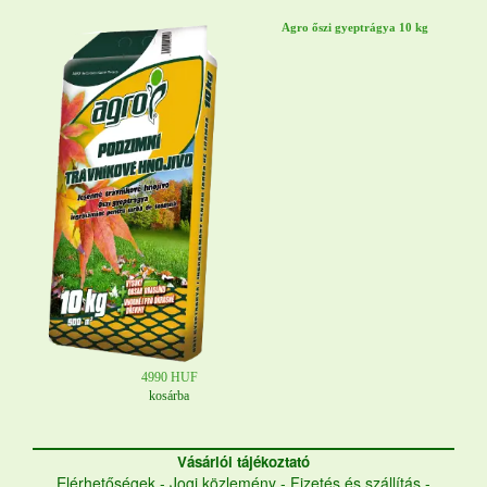
Agro őszi gyeptrágya 10 kg
4990 HUF
kosárba
Vásárlói tájékoztató
Elérhetőségek
-
Jogi közlemény
-
Fizetés és szállítás
-