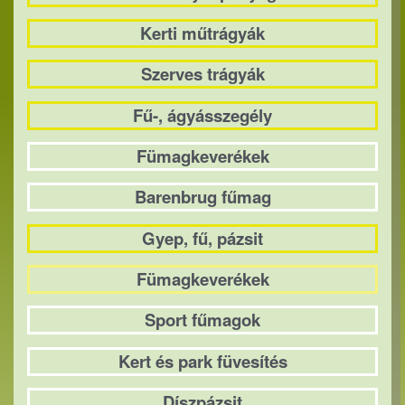
Kerti műtrágyák
Szerves trágyák
Fű-, ágyásszegély
Fümagkeverékek
Barenbrug fűmag
Gyep, fű, pázsit
Fümagkeverékek
Sport fűmagok
Kert és park füvesítés
Díszpázsit