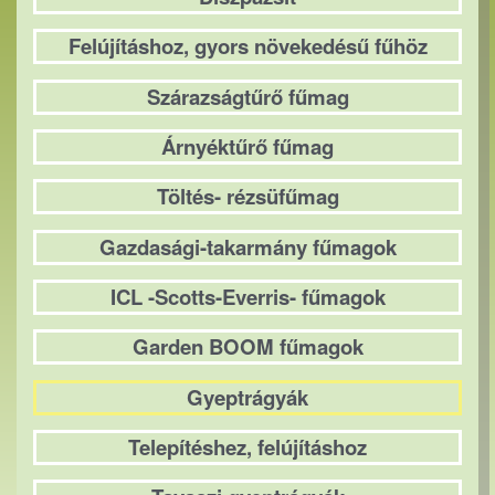
Felújításhoz, gyors növekedésű fűhöz
Szárazságtűrő fűmag
Árnyéktűrő fűmag
Töltés- rézsüfűmag
Gazdasági-takarmány fűmagok
ICL -Scotts-Everris- fűmagok
Garden BOOM fűmagok
Gyeptrágyák
Telepítéshez, felújításhoz