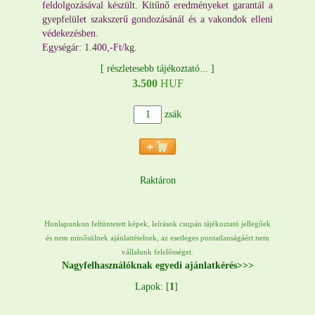
feldolgozásával készült. Kitűnő eredményeket garantál a
gyepfelület szakszerű gondozásánál és a vakondok elleni
védekezésben.
Egységár: 1.400,-Ft/kg.
[
részletesebb tájékoztató...
]
3.500
HUF
zsák
Raktáron
Honlapunkon feltüntetett képek, leírások csupán tájékoztató jellegűek
és nem minősülnek ajánlattételnek, az esetleges pontatlanságáért nem
vállalunk felelősséget.
Nagyfelhasználóknak egyedi ajánlatkérés>>>
Lapok: [
1
]