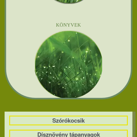
KÖNYVEK
Szórókocsik
Dísznövény tápanyagok