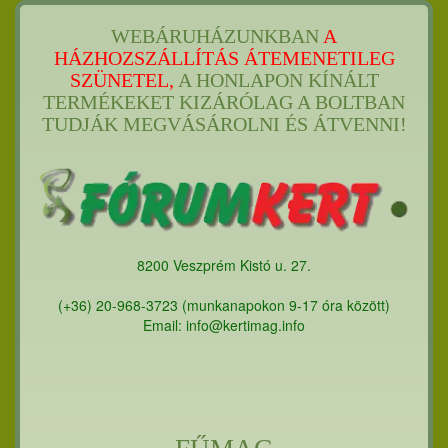
WEBÁRUHÁZUNKBAN
A
HÁZHOZSZÁLLÍTÁS ÁTEMENETILEG
SZÜNETEL,
A HONLAPON KÍNÁLT
TERMÉKEKET KIZÁRÓLAG A BOLTBAN
TUDJÁK MEGVÁSÁROLNI ÉS ÁTVENNI!
8200 Veszprém Kistó u. 27.
(+36) 20-968-3723 (munkanapokon 9-17 óra között)
Email: info@kertimag.info