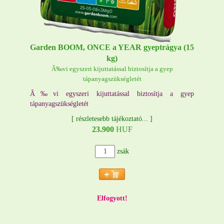
Garden BOOM, ONCE a YEAR gyeptrágya (15
kg)
Ã‰vi egyszeri kijuttatással biztosítja a gyep
tápanyagszükségletét
Ã‰vi egyszeri kijuttatással biztosítja a gyep
tápanyagszükségletét
[
részletesebb tájékoztató...
]
23.900
HUF
zsák
Elfogyott!