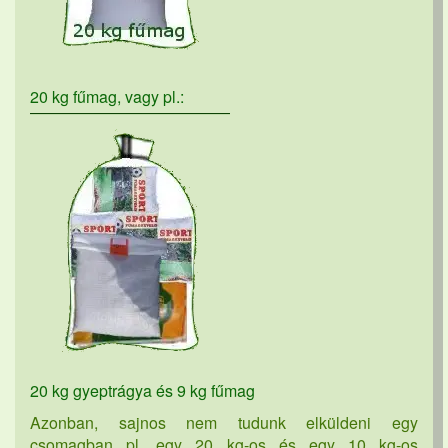
20 kg fűmag, vagy pl.:
20 kg gyeptrágya és 9 kg fűmag
Azonban, sajnos nem tudunk elküldeni egy
csomagban pl. egy 20 kg-os és egy 10 kg-os