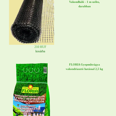
Vakondháló - 1 m széles,
darabban
210 HUF
kosárba
FLORIA Gyepműtrágya
vakondriasztó hatással 2,5 kg