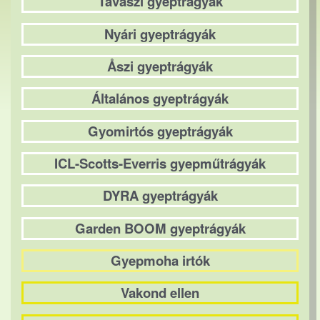
Tavaszi gyeptrágyák
Nyári gyeptrágyák
Åszi gyeptrágyák
Általános gyeptrágyák
Gyomirtós gyeptrágyák
ICL-Scotts-Everris gyepműtrágyák
DYRA gyeptrágyák
Garden BOOM gyeptrágyák
Gyepmoha irtók
Vakond ellen