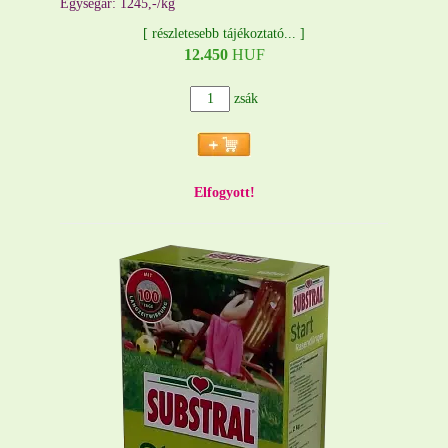
Egységár: 1245,-/kg
[
részletesebb tájékoztató...
]
12.450
HUF
zsák
Elfogyott!