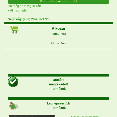
Belépés a webshopba
Ha még nem regisztrált,
kattintson ide!
Segítség: (+36) 20-968-3723
A kosár
tartalma
Utoljára
megtekintett
termékek
Legnépszerűbb
termékek
Fűmag: Szárazságtűrő