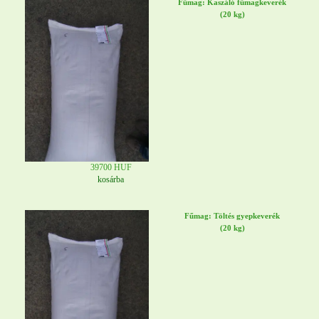
Fűmag: Kaszáló fűmagkeverék
(20 kg)
39700 HUF
kosárba
Fűmag: Töltés gyepkeverék
(20 kg)