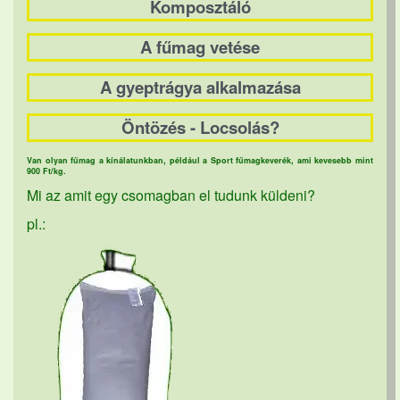
Komposztáló
A fűmag vetése
A gyeptrágya alkalmazása
Öntözés - Locsolás?
Van olyan fűmag a kínálatunkban, például a Sport fűmagkeverék, ami kevesebb mint
900 Ft/kg.
Mi az amit egy csomagban el tudunk küldeni?
pl.: