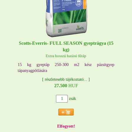
Scotts-Everris- FULL SEASON gyeptrágya (15
kg)
Extra hosszú hatású fűtáp
15 kg gyeptáp 250-300 m2 kész pázsitgyep
tápanyagpótlására
[
részletesebb tájékoztató...
]
27.500
HUF
zsák
Elfogyott!