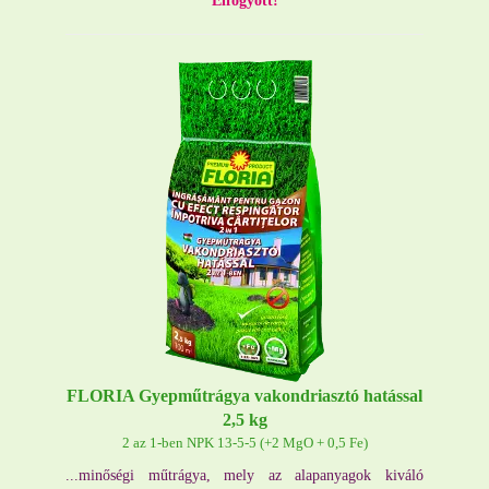
Elfogyott!
FLORIA Gyepműtrágya vakondriasztó hatással
2,5 kg
2 az 1-ben NPK 13-5-5 (+2 MgO + 0,5 Fe)
...minőségi műtrágya, mely az alapanyagok kiváló