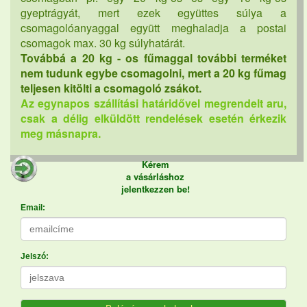
gyeptrágyát, mert ezek együttes súlya a
csomagolóanyaggal együtt meghaladja a postai
csomagok max. 30 kg súlyhatárát.
Továbbá a 20 kg - os fűmaggal további terméket
nem tudunk egybe csomagolni, mert a 20 kg fűmag
teljesen kitölti a csomagoló zsákot.
Az egynapos szállítási határidővel megrendelt aru,
csak a délig elküldött rendelések esetén érkezik
meg másnapra.
Kérem
a vásárláshoz
jelentkezzen be!
Email:
Jelszó: