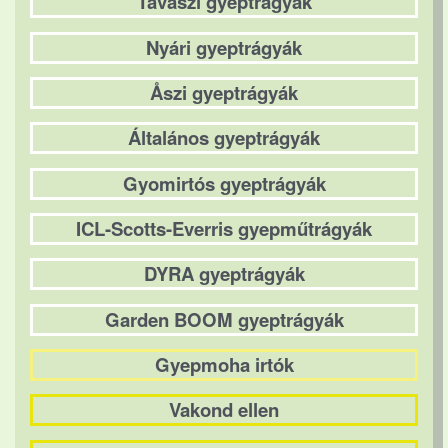
Tavaszi gyeptrágyák
Nyári gyeptrágyák
Åszi gyeptrágyák
Általános gyeptrágyák
Gyomirtós gyeptrágyák
ICL-Scotts-Everris gyepműtrágyák
DYRA gyeptrágyák
Garden BOOM gyeptrágyák
Gyepmoha irtók
Vakond ellen