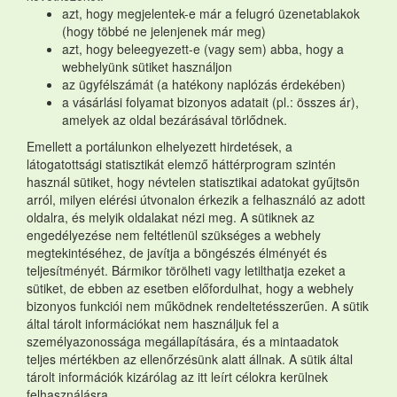
azt, hogy megjelentek-e már a felugró üzenetablakok
(hogy többé ne jelenjenek már meg)
azt, hogy beleegyezett-e (vagy sem) abba, hogy a
webhelyünk sütiket használjon
az ügyfélszámát (a hatékony naplózás érdekében)
a vásárlási folyamat bizonyos adatait (pl.: összes ár),
amelyek az oldal bezárásával törlődnek.
Emellett a portálunkon elhelyezett hirdetések, a
látogatottsági statisztikát elemző háttérprogram szintén
használ sütiket, hogy névtelen statisztikai adatokat gyűjtsön
arról, milyen elérési útvonalon érkezik a felhasználó az adott
oldalra, és melyik oldalakat nézi meg. A sütiknek az
engedélyezése nem feltétlenül szükséges a webhely
megtekintéséhez, de javítja a böngészés élményét és
teljesítményét. Bármikor törölheti vagy letilthatja ezeket a
sütiket, de ebben az esetben előfordulhat, hogy a webhely
bizonyos funkciói nem működnek rendeltetésszerűen. A sütik
által tárolt információkat nem használjuk fel a
személyazonossága megállapítására, és a mintaadatok
teljes mértékben az ellenőrzésünk alatt állnak. A sütik által
tárolt információk kizárólag az itt leírt célokra kerülnek
felhasználásra.