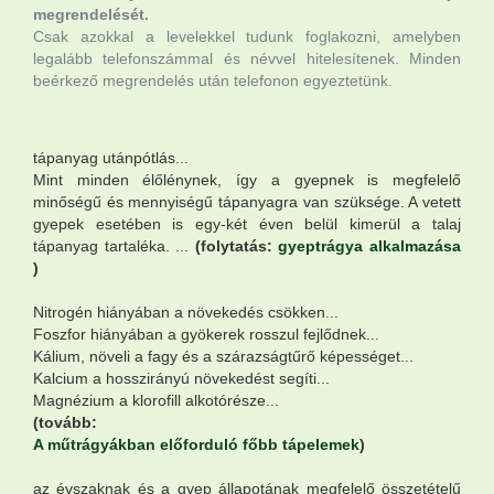
megrendelését.
Csak azokkal a levelekkel tudunk foglakozni, amelyben
legalább telefonszámmal és névvel hitelesítenek. Minden
beérkező megrendelés után telefonon egyeztetünk.
tápanyag utánpótlás...
Mint minden élőlénynek, így a gyepnek is megfelelő
minőségű és mennyiségű tápanyagra van szüksége. A vetett
gyepek esetében is egy-két éven belül kimerül a talaj
tápanyag tartaléka. ...
(folytatás:
gyeptrágya alkalmazása
)
Nitrogén hiányában a növekedés csökken...
Foszfor hiányában a gyökerek rosszul fejlődnek...
Kálium, növeli a fagy és a szárazságtűrő képességet...
Kalcium a hosszirányú növekedést segíti...
Magnézium a klorofill alkotórésze...
(tovább:
A műtrágyákban előforduló főbb tápelemek
)
az évszaknak és a gyep állapotának megfelelő összetételű