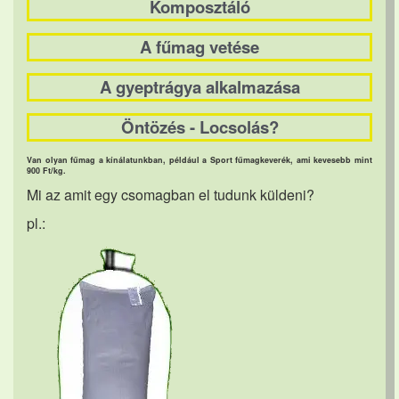
Komposztáló
A fűmag vetése
A gyeptrágya alkalmazása
Öntözés - Locsolás?
Van olyan fűmag a kínálatunkban, például a Sport fűmagkeverék, ami kevesebb mint
900 Ft/kg.
Mi az amit egy csomagban el tudunk küldeni?
pl.: