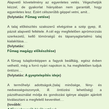
Alapvető követelmény az egyenletes vetés. Végezhetjük
kézzel, de gyakorlat hiányában nem garantált, hogy
egyenletes lesz. Ezért célszerűbb géppel vetni, amit...
(folytatás:
Fűmag vetése
)
A talaj előkészítés szakszerű elvégzése a szép gyep, ill.
pázsit alapvető feltétele. A cél egy megfelelően aprómorzsás
szerkezetű, kellő tömörségű és tápanyagtartalmú talaj
kialakítása....
(folytatás:
Fűmag magágy előkészítése
)
A fűmag tulajdonképpen a fagyok beálltáig, egész évben
vethető, még a forró nyári napokon is, ha megfelelően tudjuk
öntözni....
(folytatás:
A gyeptelepítés ideje
)
A termőhelyi adottságok,(talaj minősége, fény- és
nedvességviszonyok, ill. öntözési lehetőség) a
pázsithasználat módja és gondozási igénye alapján ajánlott
kiválasztani a megfelelő keveréket....
(tovább: