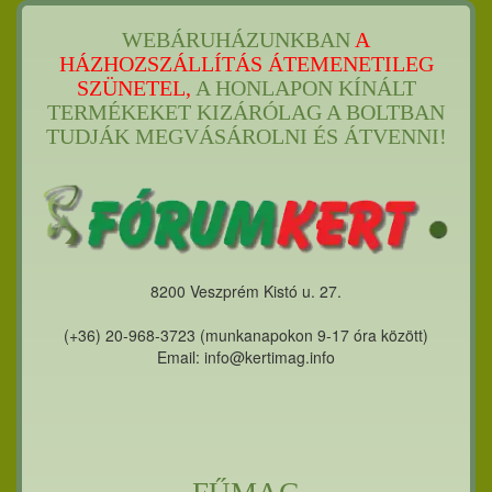
WEBÁRUHÁZUNKBAN
A
HÁZHOZSZÁLLÍTÁS ÁTEMENETILEG
SZÜNETEL,
A HONLAPON KÍNÁLT
TERMÉKEKET KIZÁRÓLAG A BOLTBAN
TUDJÁK MEGVÁSÁROLNI ÉS ÁTVENNI!
8200 Veszprém Kistó u. 27.
(+36) 20-968-3723 (munkanapokon 9-17 óra között)
Email: info@kertimag.info