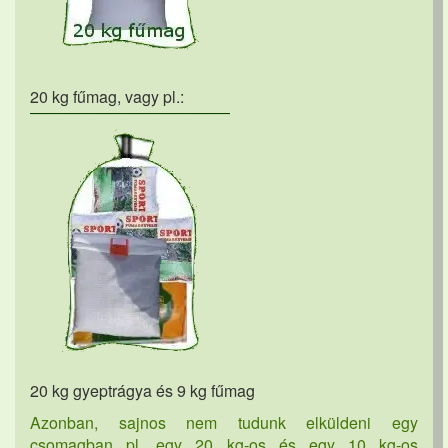
20 kg fűmag, vagy pl.:
20 kg gyeptrágya és 9 kg fűmag
Azonban, sajnos nem tudunk elküldeni egy
csomagban pl. egy 20 kg-os és egy 10 kg-os