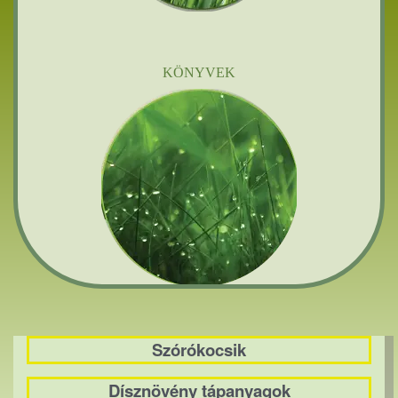
KÖNYVEK
Szórókocsik
Dísznövény tápanyagok