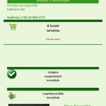
Belépés a webshopba
Ha még nem regisztrált,
kattintson ide!
Segítség: (+36) 20-968-3723
A kosár
tartalma
Utoljára
megtekintett
termékek
Legnépszerűbb
termékek
Fűmag: Szárazságtűrő