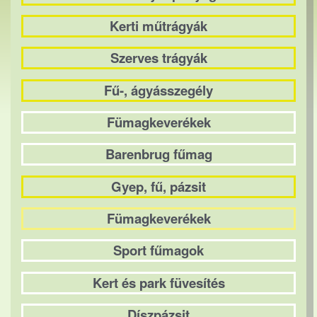
Kerti műtrágyák
Szerves trágyák
Fű-, ágyásszegély
Fümagkeverékek
Barenbrug fűmag
Gyep, fű, pázsit
Fümagkeverékek
Sport fűmagok
Kert és park füvesítés
Díszpázsit