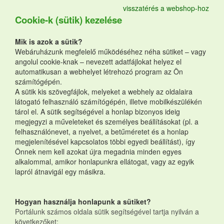
visszatérés a webshop-hoz
Cookie-k (sütik) kezelése
Mik is azok a sütik?
Webáruházunk megfelelő működéséhez néha sütiket – vagy
angolul cookie-knak – nevezett adatfájlokat helyez el
automatikusan a webhelyet létrehozó program az Ön
számítógépén.
A sütik kis szövegfájlok, melyeket a webhely az oldalaira
látogató felhasználó számítógépén, illetve mobilkészülékén
tárol el. A sütik segítségével a honlap bizonyos ideig
megjegyzi a műveleteket és személyes beállításokat (pl. a
felhasználónevet, a nyelvet, a betűméretet és a honlap
megjelenítésével kapcsolatos többi egyedi beállítást), így
Önnek nem kell azokat újra megadnia minden egyes
alkalommal, amikor honlapunkra ellátogat, vagy az egyik
lapról átnavigál egy másikra.
Hogyan használja honlapunk a sütiket?
Portálunk számos oldala sütik segítségével tartja nyilván a
következőket: