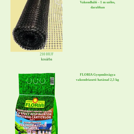
Vakondháló - 1 m széles,
darabban
210 HUF
kosárba
FLORIA Gyepműtrágya
vakondriasztó hatással 2,5 kg