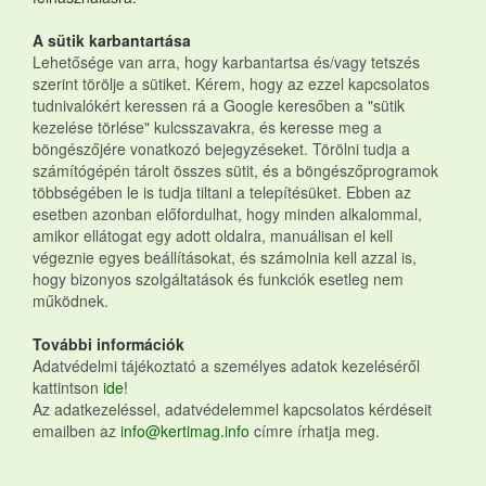
A sütik karbantartása
Lehetősége van arra, hogy karbantartsa és/vagy tetszés
szerint törölje a sütiket. Kérem, hogy az ezzel kapcsolatos
tudnivalókért keressen rá a Google keresőben a "sütik
kezelése törlése" kulcsszavakra, és keresse meg a
böngészőjére vonatkozó bejegyzéseket. Törölni tudja a
számítógépén tárolt összes sütit, és a böngészőprogramok
többségében le is tudja tiltani a telepítésüket. Ebben az
esetben azonban előfordulhat, hogy minden alkalommal,
amikor ellátogat egy adott oldalra, manuálisan el kell
végeznie egyes beállításokat, és számolnia kell azzal is,
hogy bizonyos szolgáltatások és funkciók esetleg nem
működnek.
További információk
Adatvédelmi tájékoztató a személyes adatok kezeléséről
kattintson
ide
!
Az adatkezeléssel, adatvédelemmel kapcsolatos kérdéseit
emailben az
info@kertimag.info
címre írhatja meg.