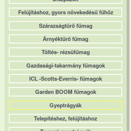
Felújításhoz, gyors növekedésű fűhöz
Szárazságtűrő fűmag
Árnyéktűrő fűmag
Töltés- rézsüfűmag
Gazdasági-takarmány fűmagok
ICL -Scotts-Everris- fűmagok
Garden BOOM fűmagok
Gyeptrágyák
Telepítéshez, felújításhoz