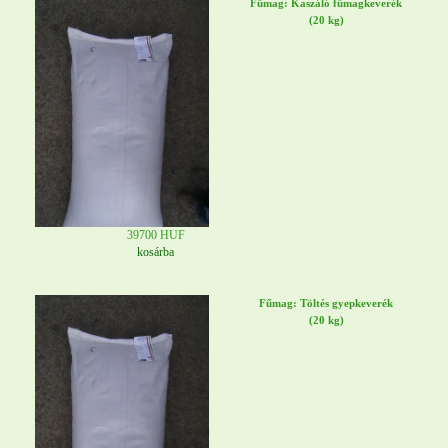
Fűmag: Kaszáló fűmagkeverék
(20 kg)
39700 HUF
kosárba
Fűmag: Töltés gyepkeverék
(20 kg)