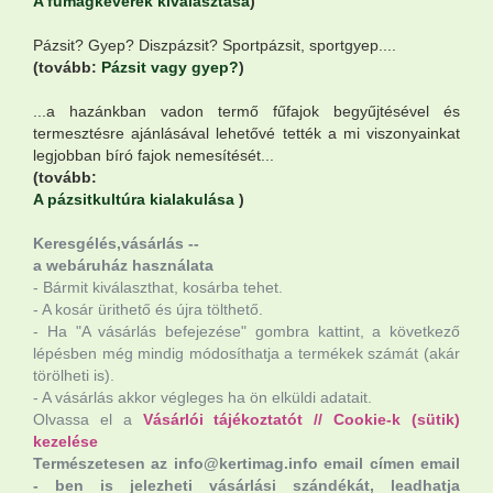
A fűmagkeverék kiválasztása
)
Pázsit? Gyep? Diszpázsit? Sportpázsit, sportgyep....
(tovább:
Pázsit vagy gyep?
)
...a hazánkban vadon termő fűfajok begyűjtésével és
termesztésre ajánlásával lehetővé tették a mi viszonyainkat
legjobban bíró fajok nemesítését...
(tovább:
A pázsitkultúra kialakulása
)
Keresgélés,vásárlás --
a webáruház használata
- Bármit kiválaszthat, kosárba tehet.
- A kosár ürithető és újra tölthető.
- Ha "A vásárlás befejezése" gombra kattint, a következő
lépésben még mindig módosíthatja a termékek számát (akár
törölheti is).
- A vásárlás akkor végleges ha ön elküldi adatait.
Olvassa el a
Vásárlói tájékoztatót
//
Cookie-k (sütik)
kezelése
Természetesen az info@kertimag.info email címen email
- ben is jelezheti vásárlási szándékát, leadhatja