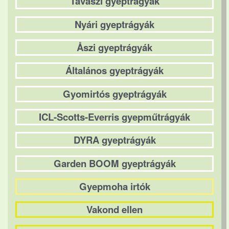
Tavaszi gyeptrágyák
Nyári gyeptrágyák
Åszi gyeptrágyák
Általános gyeptrágyák
Gyomirtós gyeptrágyák
ICL-Scotts-Everris gyepműtrágyák
DYRA gyeptrágyák
Garden BOOM gyeptrágyák
Gyepmoha irtók
Vakond ellen