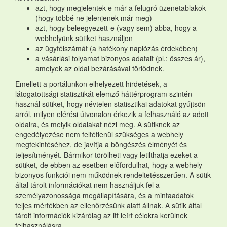
azt, hogy megjelentek-e már a felugró üzenetablakok
(hogy többé ne jelenjenek már meg)
azt, hogy beleegyezett-e (vagy sem) abba, hogy a
webhelyünk sütiket használjon
az ügyfélszámát (a hatékony naplózás érdekében)
a vásárlási folyamat bizonyos adatait (pl.: összes ár),
amelyek az oldal bezárásával törlődnek.
Emellett a portálunkon elhelyezett hirdetések, a
látogatottsági statisztikát elemző háttérprogram szintén
használ sütiket, hogy névtelen statisztikai adatokat gyűjtsön
arról, milyen elérési útvonalon érkezik a felhasználó az adott
oldalra, és melyik oldalakat nézi meg. A sütiknek az
engedélyezése nem feltétlenül szükséges a webhely
megtekintéséhez, de javítja a böngészés élményét és
teljesítményét. Bármikor törölheti vagy letilthatja ezeket a
sütiket, de ebben az esetben előfordulhat, hogy a webhely
bizonyos funkciói nem működnek rendeltetésszerűen. A sütik
által tárolt információkat nem használjuk fel a
személyazonossága megállapítására, és a mintaadatok
teljes mértékben az ellenőrzésünk alatt állnak. A sütik által
tárolt információk kizárólag az itt leírt célokra kerülnek
felhasználásra.