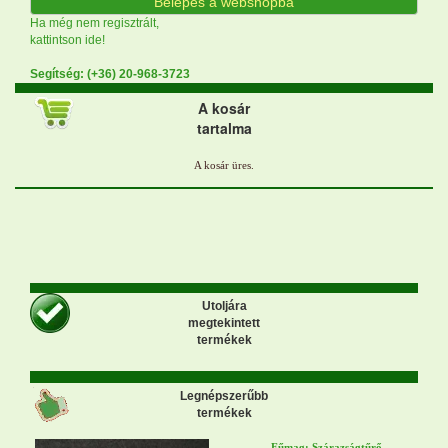
Belépés a webshopba
Ha még nem regisztrált,
kattintson ide!
Segítség: (+36) 20-968-3723
A kosár
tartalma
Utoljára
megtekintett
termékek
Legnépszerűbb
termékek
Fűmag: Szárazságtűrő