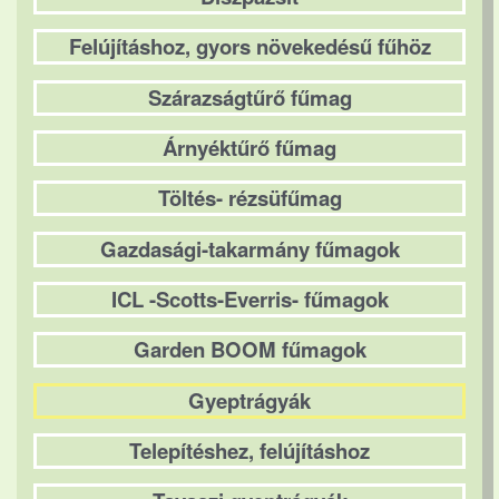
Felújításhoz, gyors növekedésű fűhöz
Szárazságtűrő fűmag
Árnyéktűrő fűmag
Töltés- rézsüfűmag
Gazdasági-takarmány fűmagok
ICL -Scotts-Everris- fűmagok
Garden BOOM fűmagok
Gyeptrágyák
Telepítéshez, felújításhoz