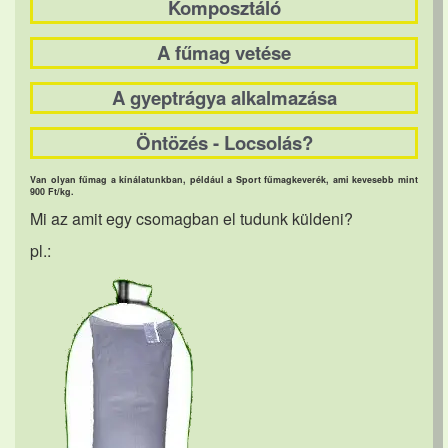
Komposztáló
A fűmag vetése
A gyeptrágya alkalmazása
Öntözés - Locsolás?
Van olyan fűmag a kínálatunkban, például a Sport fűmagkeverék, ami kevesebb mint
900 Ft/kg.
Mi az amit egy csomagban el tudunk küldeni?
pl.: