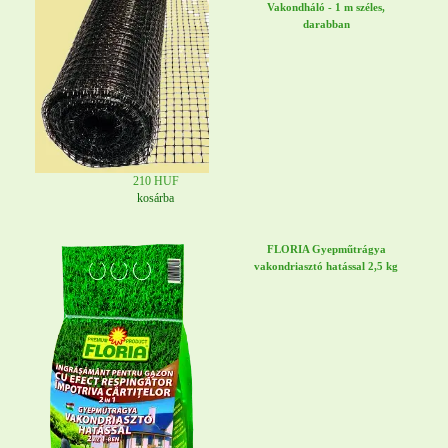
Vakondháló - 1 m széles,
darabban
210 HUF
kosárba
FLORIA Gyepműtrágya
vakondriasztó hatással 2,5 kg