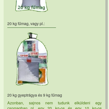
20 kg fűmag, vagy pl.:
20 kg gyeptrágya és 9 kg fűmag
Azonban, sajnos nem tudunk elküldeni egy
csomagban pl. egy 20 kg-os és egy 10 kg-os