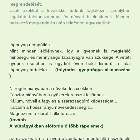
megrendelését.
Csak azokkal a levelekkel tudunk foglakozni, amelyben
legalább telefonszámmal és névvel hitelesítenek. Minden
beérkező megrendelés után telefonon egyeztetünk.
tápanyag utánpótlás...
Mint minden élőlénynek, így a gyepnek is megfelelő
minőségű és mennyiségű tápanyagra van szüksége. A vetett
gyepek esetében is egy-két éven belül kimerül a talaj
tápanyag tartaléka. ...
(folytatás:
gyeptrágya alkalmazása
)
Nitrogén hiányában a növekedés csökken...
Foszfor hiányában a gyökerek rosszul fejlődnek...
Kálium, növeli a fagy és a szárazságtűrő képességet...
Kalcium a hosszirányú növekedést segíti...
Magnézium a klorofill alkotórésze...
(tovább:
A műtrágyákban előforduló főbb tápelemek
)
az évszaknak és a gyep állapotának megfelelő összetételű