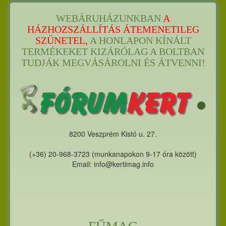
WEBÁRUHÁZUNKBAN
A
HÁZHOZSZÁLLÍTÁS ÁTEMENETILEG
SZÜNETEL,
A HONLAPON KÍNÁLT
TERMÉKEKET KIZÁRÓLAG A BOLTBAN
TUDJÁK MEGVÁSÁROLNI ÉS ÁTVENNI!
8200 Veszprém Kistó u. 27.
(+36) 20-968-3723 (munkanapokon 9-17 óra között)
Email: info@kertimag.info