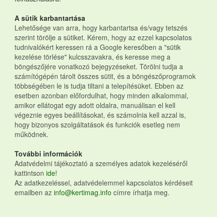
A sütik karbantartása
Lehetősége van arra, hogy karbantartsa és/vagy tetszés
szerint törölje a sütiket. Kérem, hogy az ezzel kapcsolatos
tudnivalókért keressen rá a Google keresőben a "sütik
kezelése törlése" kulcsszavakra, és keresse meg a
böngészőjére vonatkozó bejegyzéseket. Törölni tudja a
számítógépén tárolt összes sütit, és a böngészőprogramok
többségében le is tudja tiltani a telepítésüket. Ebben az
esetben azonban előfordulhat, hogy minden alkalommal,
amikor ellátogat egy adott oldalra, manuálisan el kell
végeznie egyes beállításokat, és számolnia kell azzal is,
hogy bizonyos szolgáltatások és funkciók esetleg nem
működnek.
További információk
Adatvédelmi tájékoztató a személyes adatok kezeléséről
kattintson
ide
!
Az adatkezeléssel, adatvédelemmel kapcsolatos kérdéseit
emailben az
info@kertimag.info
címre írhatja meg.