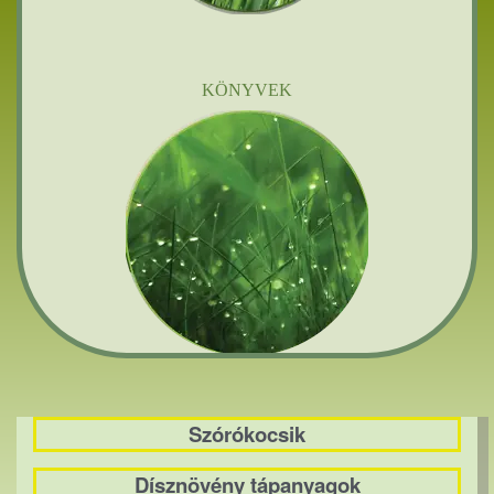
KÖNYVEK
Szórókocsik
Dísznövény tápanyagok