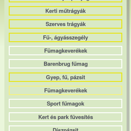
Kerti műtrágyák
Szerves trágyák
Fű-, ágyásszegély
Fümagkeverékek
Barenbrug fűmag
Gyep, fű, pázsit
Fümagkeverékek
Sport fűmagok
Kert és park füvesítés
Díszpázsit