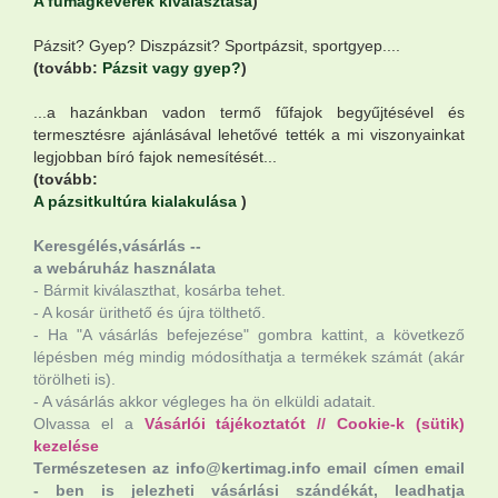
A fűmagkeverék kiválasztása
)
Pázsit? Gyep? Diszpázsit? Sportpázsit, sportgyep....
(tovább:
Pázsit vagy gyep?
)
...a hazánkban vadon termő fűfajok begyűjtésével és
termesztésre ajánlásával lehetővé tették a mi viszonyainkat
legjobban bíró fajok nemesítését...
(tovább:
A pázsitkultúra kialakulása
)
Keresgélés,vásárlás --
a webáruház használata
- Bármit kiválaszthat, kosárba tehet.
- A kosár ürithető és újra tölthető.
- Ha "A vásárlás befejezése" gombra kattint, a következő
lépésben még mindig módosíthatja a termékek számát (akár
törölheti is).
- A vásárlás akkor végleges ha ön elküldi adatait.
Olvassa el a
Vásárlói tájékoztatót
//
Cookie-k (sütik)
kezelése
Természetesen az info@kertimag.info email címen email
- ben is jelezheti vásárlási szándékát, leadhatja