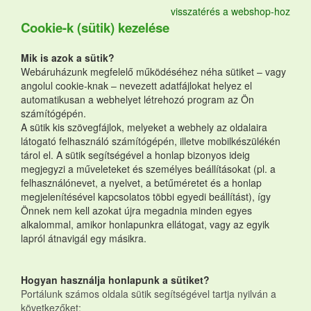
visszatérés a webshop-hoz
Cookie-k (sütik) kezelése
Mik is azok a sütik?
Webáruházunk megfelelő működéséhez néha sütiket – vagy
angolul cookie-knak – nevezett adatfájlokat helyez el
automatikusan a webhelyet létrehozó program az Ön
számítógépén.
A sütik kis szövegfájlok, melyeket a webhely az oldalaira
látogató felhasználó számítógépén, illetve mobilkészülékén
tárol el. A sütik segítségével a honlap bizonyos ideig
megjegyzi a műveleteket és személyes beállításokat (pl. a
felhasználónevet, a nyelvet, a betűméretet és a honlap
megjelenítésével kapcsolatos többi egyedi beállítást), így
Önnek nem kell azokat újra megadnia minden egyes
alkalommal, amikor honlapunkra ellátogat, vagy az egyik
lapról átnavigál egy másikra.
Hogyan használja honlapunk a sütiket?
Portálunk számos oldala sütik segítségével tartja nyilván a
következőket: