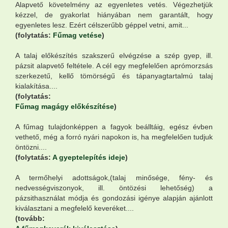
Alapvető követelmény az egyenletes vetés. Végezhetjük
kézzel, de gyakorlat hiányában nem garantált, hogy
egyenletes lesz. Ezért célszerűbb géppel vetni, amit...
(folytatás:
Fűmag vetése
)
A talaj előkészítés szakszerű elvégzése a szép gyep, ill.
pázsit alapvető feltétele. A cél egy megfelelően aprómorzsás
szerkezetű, kellő tömörségű és tápanyagtartalmú talaj
kialakítása....
(folytatás:
Fűmag magágy előkészítése
)
A fűmag tulajdonképpen a fagyok beálltáig, egész évben
vethető, még a forró nyári napokon is, ha megfelelően tudjuk
öntözni....
(folytatás:
A gyeptelepítés ideje
)
A termőhelyi adottságok,(talaj minősége, fény- és
nedvességviszonyok, ill. öntözési lehetőség) a
pázsithasználat módja és gondozási igénye alapján ajánlott
kiválasztani a megfelelő keveréket....
(tovább: