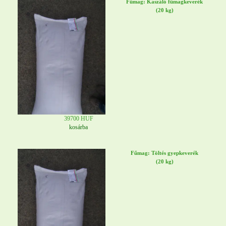
Fűmag: Kaszáló fűmagkeverék
(20 kg)
39700 HUF
kosárba
Fűmag: Töltés gyepkeverék
(20 kg)